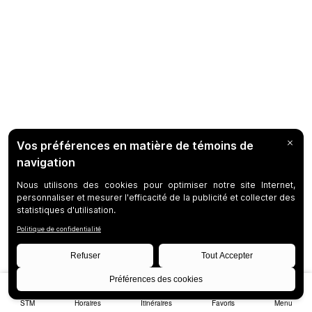
STM
Horaires
Itinéraires
Favoris
Menu