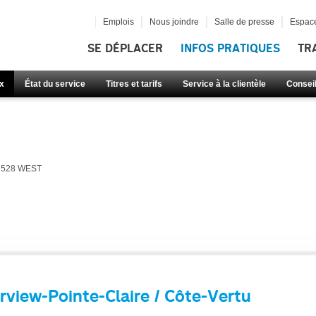
Emplois
Nous joindre
Salle de presse
Espace
SE DÉPLACER
INFOS PRATIQUES
TR
x
État du service
Titres et tarifs
Service à la clientèle
Consei
528 WEST
rview-Pointe-Claire / Côte-Vertu