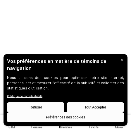
STM
Horaires
Itinéraires
Favoris
Menu