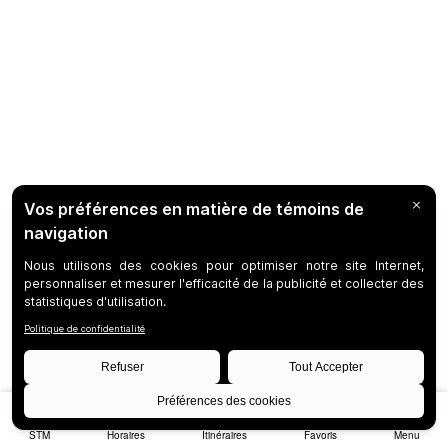
STM
Horaires
Itinéraires
Favoris
Menu