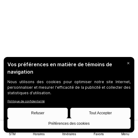
STM
Horaires
Itinéraires
Favoris
Menu