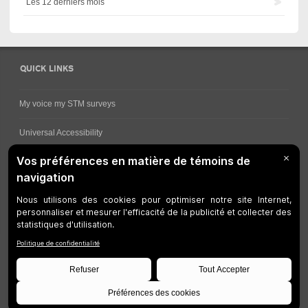
Les 12 derniers mois
QUICK LINKS
My voice my STM surveys
Universal Accessibility
Ways for viewing bus schedules
Work underway
Customer service
Bus network
Metro Network
Legal Notices
Manage cookies
Developers
Web Accessibility
Who can consult this page?
Site Plan
©
STM
1997-2026