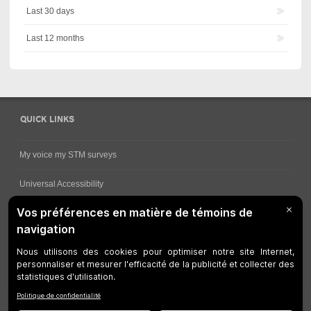
Last 30 days
Last 12 months
QUICK LINKS
My voice my STM surveys
Universal Accessibility
Ways for viewing bus schedules
Work underway
Customer service
Bus network
Metro Network
Legal Notices
Manage cookies