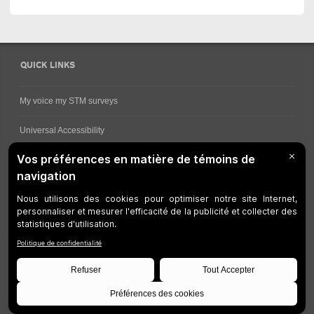
QUICK LINKS
My voice my STM surveys
Universal Accessibility
Ways for viewing bus schedules
Work underway
Customer service
Bus network
Metro Network
Legal Notices
Manage cookies
Developers
Web Accessibility
Who can consult this page?
Site Plan
©
STM
1997-2026