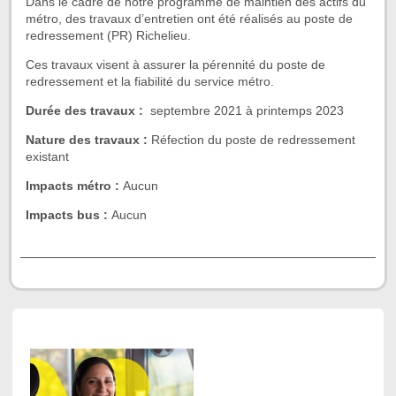
Dans le cadre de notre programme de maintien des actifs du
l'onglet
métro, des travaux d’entretien ont été réalisés au poste de
Le
redressement (PR) Richelieu.
projet
en
Ces travaux visent à assurer la pérennité du poste de
bref
redressement et la fiabilité du service métro.
Durée des travaux :
septembre 2021 à printemps 2023
Nature des travaux :
Réfection du poste de redressement
existant
Impacts métro :
Aucun
Impacts bus :
Aucun
Fin
de
l'onglet
Le
projet
en
bref