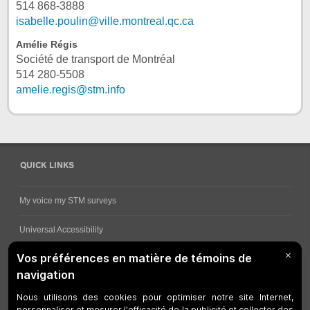
514 868-3888
isabelle.poulin@ville.montreal.qc.ca
Amélie Régis
Société de transport de Montréal
514 280-5508
amelie.regis@stm.info
QUICK LINKS
My voice my STM surveys
Universal Accessibility
Ways for viewing bus schedules
Work underway