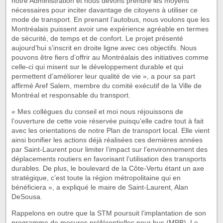
notre Administration et nous devons prendre les moyens
nécessaires pour inciter davantage de citoyens à utiliser ce
mode de transport. En prenant l’autobus, nous voulons que les
Montréalais puissent avoir une expérience agréable en termes
de sécurité, de temps et de confort. Le projet présenté
aujourd’hui s’inscrit en droite ligne avec ces objectifs. Nous
pouvons être fiers d’offrir au Montréalais des initiatives comme
celle-ci qui misent sur le développement durable et qui
permettent d’améliorer leur qualité de vie », a pour sa part
affirmé Aref Salem, membre du comité exécutif de la Ville de
Montréal et responsable du transport.
« Mes collègues du conseil et moi nous réjouissons de
l’ouverture de cette voie réservée puisqu’elle cadre tout à fait
avec les orientations de notre Plan de transport local. Elle vient
ainsi bonifier les actions déjà réalisées ces dernières années
par Saint-Laurent pour limiter l’impact sur l’environnement des
déplacements routiers en favorisant l’utilisation des transports
durables. De plus, le boulevard de la Côte-Vertu étant un axe
stratégique, c’est toute la région métropolitaine qui en
bénéficiera », a expliqué le maire de Saint-Laurent, Alan
DeSousa.
Rappelons en outre que la STM poursuit l’implantation de son
programme de mesures préférentielles pour bus (MPB). Le