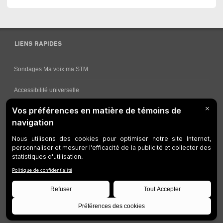
LIENS RAPIDES
Sondages Ma voix ma STM
Accessibilité universelle
Comment obtenir vos horaires de bus
Service à la clientèle
Travaux en cours
Réseau bus
Réseau métro
Notes juridiques
Gestion des témoins
Développeurs
Accessibilité Web
Plan du site
©
STM
1997-2026