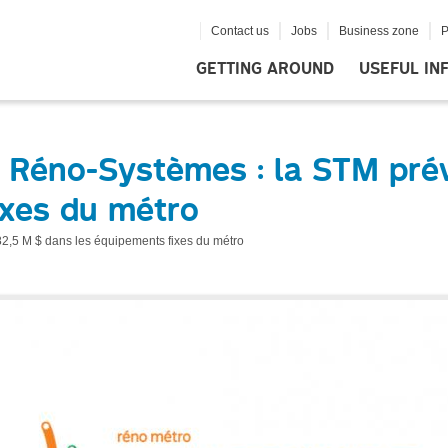
Contact us
Jobs
Business zone
P
GETTING AROUND
USEFUL IN
Réno-Systèmes : la STM prévo
ixes du métro
2,5 M $ dans les équipements fixes du métro