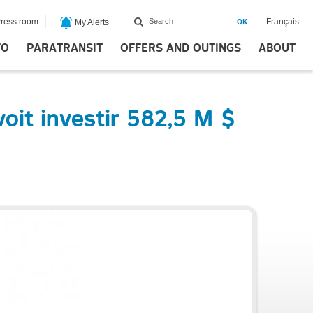
ress room
Français
My Alerts
FO
PARATRANSIT
OFFERS AND OUTINGS
ABOUT
it investir 582,5 M $