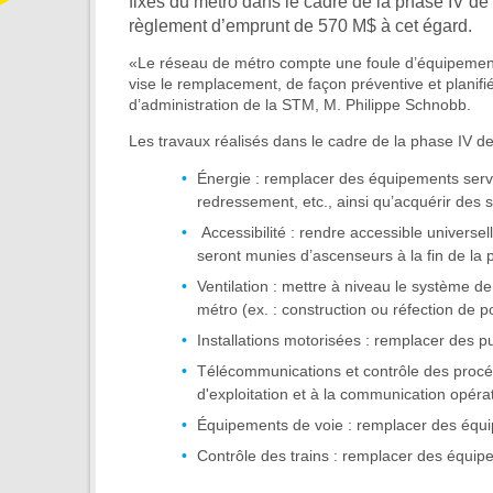
fixes du métro dans le cadre de la phase IV d
règlement d’emprunt de
570 M$ à cet égard.
«Le réseau de métro compte une foule d’équipements
vise le remplacement, de façon préventive et planifiée
d’administration de la STM, M. Philippe Schnobb.
Les travaux réalisés dans le cadre de la phase IV d
Énergie : remplacer des équipements servant
redressement, etc., ainsi qu’acquérir des s
Accessibilité : rendre accessible universe
seront munies d’ascenseurs à la fin de 
Ventilation : mettre à niveau le système de 
métro (ex. : construction ou réfection de po
Installations motorisées : remplacer des pu
Télécommunications et contrôle des procéd
d'exploitation et à la communication opéra
Équipements de voie : remplacer des équipe
Contrôle des trains : remplacer des équip