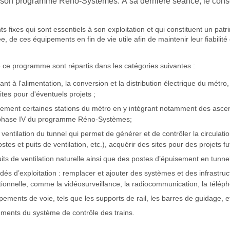
e son programme Réno-Systèmes. À sa dernière séance, le consei
 fixes qui sont essentiels à son exploitation et qui constituent un 
, de ces équipements en fin de vie utile afin de maintenir leur fiabilité 
e ce programme sont répartis dans les catégories suivantes :
 à l'alimentation, la conversion et la distribution électrique du métro,
ites pour d'éventuels projets ;
llement certaines stations du métro en y intégrant notamment des ascen
la phase IV du programme Réno-Systèmes;
ventilation du tunnel qui permet de générer et de contrôler la circulatio
stes et puits de ventilation, etc.), acquérir des sites pour des projets fu
its de ventilation naturelle ainsi que des postes d’épuisement en tunnel
és d’exploitation : remplacer et ajouter des systèmes et des infrastru
tionnelle, comme la vidéosurveillance, la radiocommunication, la télépho
ments de voie, tels que les supports de rail, les barres de guidage, et
ements du système de contrôle des trains.