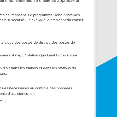
l d’administration a d’ailleurs approuvé un
patrimoine imposant. Le programme Réno-Systèmes
et leur sécurité», a expliqué le président du conseil
 tels que des postes de district, des postes de
seurs. Ainsi, 17 stations (incluant Bonaventure)
n d'air dans les tunnels et dans les stations du
turs;
;
ctures nécessaires au contrôle des procédés
nie d’assistance, etc. ;
c. ;