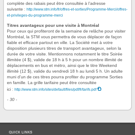
complète des rabais peut être consultée à l’adresse
suivante :
http://www.stm.info/fr/offres-et-sorties/Programme-Merci/offres-
et-privileges-du-programme-merci
Titres avantageux pour une visite à Montréal
Pour ceux qui profiteront de la semaine de relâche pour visiter
Montréal, la STM vous permettra de vous déplacer de façon
fiable et efficace partout en ville. La Société met à votre
disposition plusieurs titres de transport avantageux, selon la
durée de votre visite. Mentionnons notamment le titre Soirée
illimitée (4 $), valide de 18 h à 5 h pour un nombre illimité de
déplacements en bus et métro, ainsi que le titre Weekend
illimité (12 $), valide du vendredi 18 h au lundi 5 h. Un adulte
muni d’un de ces titres pourra profiter du programme Sorties
en famille. La grille tarifaire peut être consultée
ici :
http://www.stm.info/sites/default/files/pdf/fr/tarifs.pdf
- 30 -
QUICK LINKS