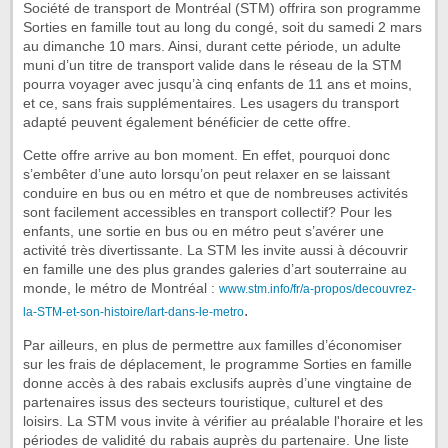
Société de transport de Montréal (STM) offrira son programme
Sorties en famille tout au long du congé, soit du samedi 2 mars
au dimanche 10 mars. Ainsi, durant cette période, un adulte
muni d’un titre de transport valide dans le réseau de la STM
pourra voyager avec jusqu’à cinq enfants de 11 ans et moins,
et ce, sans frais supplémentaires. Les usagers du transport
adapté peuvent également bénéficier de cette offre.
Cette offre arrive au bon moment. En effet, pourquoi donc
s’embêter d’une auto lorsqu’on peut relaxer en se laissant
conduire en bus ou en métro et que de nombreuses activités
sont facilement accessibles en transport collectif? Pour les
enfants, une sortie en bus ou en métro peut s’avérer une
activité très divertissante. La STM les invite aussi à découvrir
en famille une des plus grandes galeries d’art souterraine au
monde, le métro de Montréal :
www.stm.info/fr/a-propos/decouvrez-
.
la-STM-et-son-histoire/lart-dans-le-metro
Par ailleurs, en plus de permettre aux familles d’économiser
sur les frais de déplacement, le programme Sorties en famille
donne accès à des rabais exclusifs auprès d’une vingtaine de
partenaires issus des secteurs touristique, culturel et des
loisirs. La STM vous invite à vérifier au préalable l'horaire et les
périodes de validité du rabais auprès du partenaire. Une liste