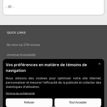
- 30 -
QUICK LINKS
My voice my STM surveys
Universal Accessibility
Ways for viewing bus schedules
Work underway
Customer service
Bus network
Metro Network
Legal Notices
Manage cookies
Developers
Web Accessibility
Who can consult this page?