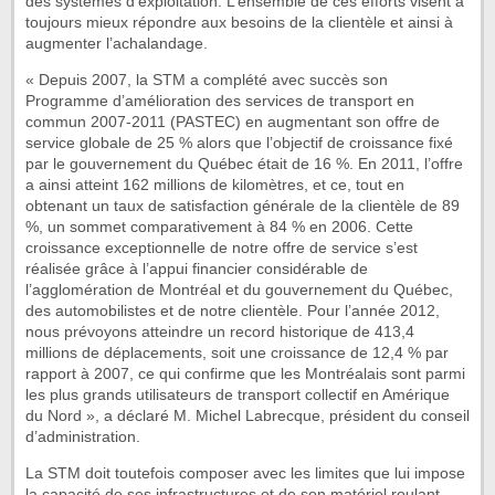
des systèmes d’exploitation. L’ensemble de ces efforts visent à
toujours mieux répondre aux besoins de la clientèle et ainsi à
augmenter l’achalandage.
« Depuis 2007, la STM a complété avec succès son
Programme d’amélioration des services de transport en
commun 2007-2011 (PASTEC) en augmentant son offre de
service globale de 25 % alors que l’objectif de croissance fixé
par le gouvernement du Québec était de 16 %. En 2011, l’offre
a ainsi atteint 162 millions de kilomètres, et ce, tout en
obtenant un taux de satisfaction générale de la clientèle de 89
%, un sommet comparativement à 84 % en 2006. Cette
croissance exceptionnelle de notre offre de service s’est
réalisée grâce à l’appui financier considérable de
l’agglomération de Montréal et du gouvernement du Québec,
des automobilistes et de notre clientèle. Pour l’année 2012,
nous prévoyons atteindre un record historique de 413,4
millions de déplacements, soit une croissance de 12,4 % par
rapport à 2007, ce qui confirme que les Montréalais sont parmi
les plus grands utilisateurs de transport collectif en Amérique
du Nord », a déclaré M. Michel Labrecque, président du conseil
d’administration.
La STM doit toutefois composer avec les limites que lui impose
la capacité de ses infrastructures et de son matériel roulant.