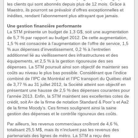
les clients qui sont abonnés depuis plus de 12 mois. Grâce à
Maestro, ils pourront se prévaloir d’offres exceptionnelles et
inédites, rendant l’abonnement plus attrayant que jamais.
Une gestion financière performante
La STM présente un budget de 1,3 G$, soit une augmentation
de 5,7 % par rapport au budget 2012. De cette augmentation,
1,5 % est consacrée à l’augmentation de l’offre de service, 1,5
% aux dépenses d’investissement, 0,2 % à l’entretien
additionnel lié au vieillissement des infrastructures et des
équipements, et 2,5 % à la gestion rigoureuse des ses
dépenses. La STM poursuit ainsi son objectif de maintenir ses
coûts au niveau le plus bas possible. Considérant que l’indice
combiné de l’IPC de Montréal et l’IPC transport du Québec était
de 3,77 % au 31 juillet 2012, la Société atteint son objectif en
présentant une hausse de 2,5 % des dépenses courantes pour
l’année 2013. Enfin, la STM maintient ses excellentes cotes de
crédit, soit A+ de la firme de notation Standard & Poor’s et Aa2
de la firme Moody’s. Ces firmes soulignent ainsi la saine
gestion des dépenses et le contrôle rigoureux des coûts.
Par ailleurs, les revenus commerciaux croîtront de 4,6 %,
totalisant 25,5 M$, mais ils n’incluent pas les revenus des
partenariats des lignes de métro. La STM a reçu des