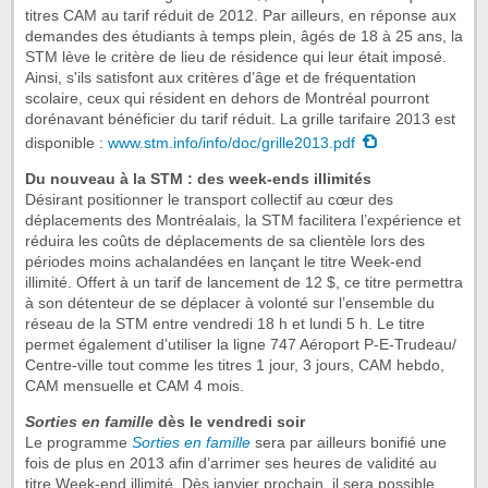
titres CAM au tarif réduit de 2012. Par ailleurs, en réponse aux
demandes des étudiants à temps plein, âgés de 18 à 25 ans, la
STM lève le critère de lieu de résidence qui leur était imposé.
Ainsi, s'ils satisfont aux critères d’âge et de fréquentation
scolaire, ceux qui résident en dehors de Montréal pourront
dorénavant bénéficier du tarif réduit. La grille tarifaire 2013 est
disponible :
www.stm.info/info/doc/grille2013.pdf
Du nouveau à la STM : des week-ends illimités
Désirant positionner le transport collectif au cœur des
déplacements des Montréalais, la STM facilitera l’expérience et
réduira les coûts de déplacements de sa clientèle lors des
périodes moins achalandées en lançant le titre Week-end
illimité. Offert à un tarif de lancement de 12 $, ce titre permettra
à son détenteur de se déplacer à volonté sur l’ensemble du
réseau de la STM entre vendredi 18 h et lundi 5 h. Le titre
permet également d’utiliser la ligne 747 Aéroport P-E-Trudeau/
Centre-ville tout comme les titres 1 jour, 3 jours, CAM hebdo,
CAM mensuelle et CAM 4 mois.
Sorties en famille
dès le vendredi soir
Le programme
Sorties en famille
sera par ailleurs bonifié une
fois de plus en 2013 afin d’arrimer ses heures de validité au
titre Week-end illimité. Dès janvier prochain, il sera possible