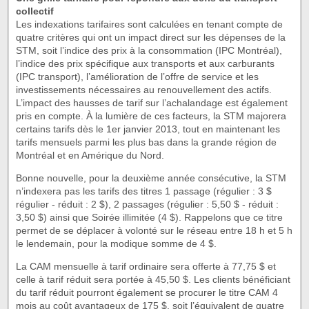
collectif
Les indexations tarifaires sont calculées en tenant compte de
quatre critères qui ont un impact direct sur les dépenses de la
STM, soit l’indice des prix à la consommation (IPC Montréal),
l’indice des prix spécifique aux transports et aux carburants
(IPC transport), l’amélioration de l’offre de service et les
investissements nécessaires au renouvellement des actifs.
L’impact des hausses de tarif sur l’achalandage est également
pris en compte. À la lumière de ces facteurs, la STM majorera
certains tarifs dès le 1er janvier 2013, tout en maintenant les
tarifs mensuels parmi les plus bas dans la grande région de
Montréal et en Amérique du Nord.
Bonne nouvelle, pour la deuxième année consécutive, la STM
n’indexera pas les tarifs des titres 1 passage (régulier : 3 $
régulier - réduit : 2 $), 2 passages (régulier : 5,50 $ - réduit :
3,50 $) ainsi que Soirée illimitée (4 $). Rappelons que ce titre
permet de se déplacer à volonté sur le réseau entre 18 h et 5 h
le lendemain, pour la modique somme de 4 $.
La CAM mensuelle à tarif ordinaire sera offerte à 77,75 $ et
celle à tarif réduit sera portée à 45,50 $. Les clients bénéficiant
du tarif réduit pourront également se procurer le titre CAM 4
mois au coût avantageux de 175 $, soit l’équivalent de quatre