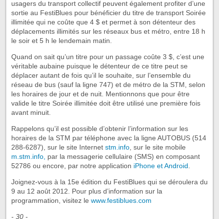
usagers du transport collectif peuvent également profiter d’une
sortie au FestiBlues pour bénéficier du titre de transport Soirée
illimitée qui ne coûte que 4 $ et permet à son détenteur des
déplacements illimités sur les réseaux bus et métro, entre 18 h
le soir et 5 h le lendemain matin.
Quand on sait qu’un titre pour un passage coûte 3 $, c’est une
véritable aubaine puisque le détenteur de ce titre peut se
déplacer autant de fois qu’il le souhaite, sur l’ensemble du
réseau de bus (sauf la ligne 747) et de métro de la STM, selon
les horaires de jour et de nuit. Mentionnons que pour être
valide le titre Soirée illimitée doit être utilisé une première fois
avant minuit.
Rappelons qu’il est possible d’obtenir l’information sur les
horaires de la STM par téléphone avec la ligne AUTOBUS (514
288-6287), sur le site Internet
stm.info
, sur le site mobile
m.stm.info,
par la messagerie cellulaire (SMS) en composant
52786 ou encore, par notre application
iPhone et Android
.
Joignez-vous à la 15e édition du FestiBlues qui se déroulera du
9 au 12 août 2012. Pour plus d’information sur la
programmation, visitez le
www.festiblues.com
- 30 -