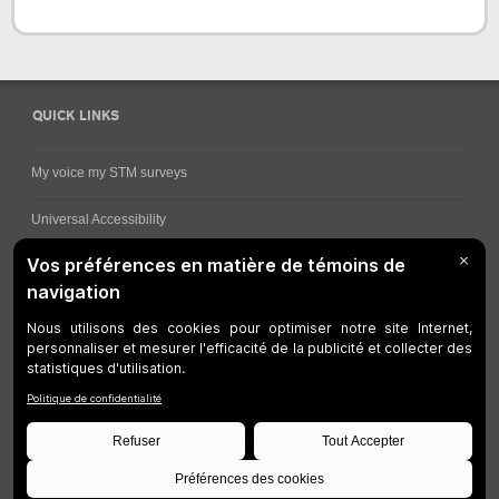
QUICK LINKS
My voice my STM surveys
Universal Accessibility
Ways for viewing bus schedules
Work underway
Customer service
Bus network
Metro Network
Legal Notices
Manage cookies
Developers
Web Accessibility
Who can consult this page?
Site Plan