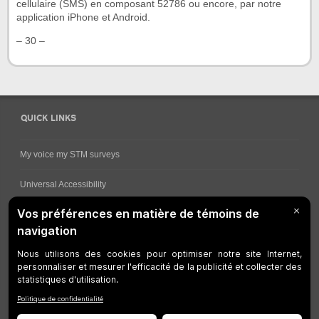
cellulaire (SMS) en composant 52786 ou encore, par notre
application iPhone et Android.
– 30 –
QUICK LINKS
My voice my STM surveys
Universal Accessibility
Ways for viewing bus schedules
Work underway
Customer service
Bus network
Metro Network
Legal Notices
Manage cookies