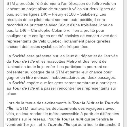
STM a procédé l’été dernier à l’amélioration de l’offre vélo en
lançant un projet pilote de support à vélos sur deux lignes de
bus, soit les lignes 140 – Fleury et 180 – Salaberry. Les
résultats de ce pilote étant somme toute positifs, il sera
reconduit ce printemps avec l’ajout d’une troisième ligne de
bus, la 146 – Christophe-Colomb ». Il en a profité pour
souligner que ces lignes ont été choisies de concert avec des
représentants de Vélo Québec, notamment parce qu’elles
croisent des pistes cyclables très fréquentées.
La Société sera présente sur les lieux du départ et de l’arrivée
du
Tour de l’Ile
et les mascottes Métro et Bus feront de
l’animation toute la journée. Les participants pourront se
présenter au kiosque de la STM et tenter leur chance pour
gagner un titre mensuel, hebdomadaires ou, deux passages.
La Société espère que les gens seront nombreux à participer
au
Tour de l’Ile
et à passer rencontrer ses représentants sur
place.
Lors de la tenue des événements le
Tour la Nuit
et le
Tour de
l’Île
, la STM facilitera les déplacements des voyageurs avec
vélo, en leur rendant le métro accessible à partir de différentes
stations sur le réseau. Pour le
Tour la nuit
qui se tiendra le
vendredi 1er juin, et le
Tour de l’Ile
qui aura lieu le dimanche 3