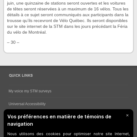
juin, une quinzaine de stations seront ouvertes et les voitures
de têtes seront réservées à un maximum de 16 vélos. Tous les
détails à ce sujet seront communiqués aux participants dans la
trousse qu’ils recevront de Vélo Québec. Ils seront disponibles
sur le site internet de la STM dans les jours précédant la Féria
du vélo de Montréal.
– 30 –
QUICK LINKS
My voice my STM surveys
Universal Accessibility
Ways for viewing bus schedules
Work underway