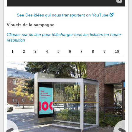
See Des idées qui nous transportent on YouTube
Visuels de la campagne
Cliquez sur ce lien pour télécharger tous les fichiers en haute-
résolution
1
2
3
4
5
6
7
8
9
10