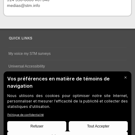
medias@stm.info
QUICK LINKS
My voice my STM surveys
Universal Accessibility
Ways for viewing bus schedules
Work underway
Customer service
Bus network
Metro Network
Legal Notices
Manage cookies
Developers
Web Accessibility
Who can consult this page?
Site Plan