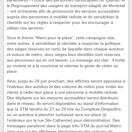
partenaires - l’Office des personnes handicapées du Québec et
le Regroupement des usagers du transport adapté de Montréal
– ont orchestrée afin de promouvoir les services accessibles
auprès des personnes à mobilité réduite et de sensibiliser la
clientèle sur les règles à respecter pour les encourager à
utiliser nos services.
Sous le thème "Merci pour la place", cette campagne vise,
entre autres, à sensibiliser la clientèle à respecter la politique
des sièges réservés en vertu de laquelle dans chaque autobus
et voiture de métro, deux sièges bien identifiés sont réservés
aux personnes qui en ont besoin. Le message est clair : il invite
au civisme et à la courtoisie et valorise le geste de céder sa
place.
Ainsi, jusqu’au 28 juin prochain, des affiches seront apposées à
l’intérieur des autobus et des voitures de métro pour inviter les
clients à céder leur place à une personne à mobilité réduite.
Des dépliants sur les mesures accessibles seront distribués
dans le réseau. Ils seront disponibles au stand d’information
que la STM tiendra du 27 au 29 mai au Complexe Desjardins
où un autobus à plancher surbaissé sera sur place (à
l’extérieur sur la rue Ste-Catherine) pour démonstration. Des
messages paraîtront dans la page Info-STM du journal Métro
ainsi que sur les afficheurs électroniques des voitures de