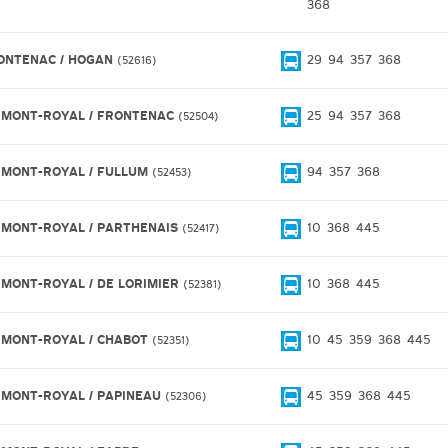
368
ONTENAC / HOGAN
29
94
357
368
52616
 MONT-ROYAL / FRONTENAC
25
94
357
368
52504
 MONT-ROYAL / FULLUM
94
357
368
52453
 MONT-ROYAL / PARTHENAIS
10
368
445
52417
 MONT-ROYAL / DE LORIMIER
10
368
445
52381
 MONT-ROYAL / CHABOT
10
45
359
368
445
52351
 MONT-ROYAL / PAPINEAU
45
359
368
445
52306