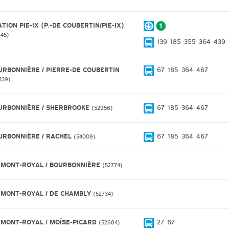
TION PIE-IX (P.-DE COUBERTIN/PIE-IX)
145
139
185
355
364
439
URBONNIÈRE / PIERRE-DE COUBERTIN
67
185
364
467
339
URBONNIÈRE / SHERBROOKE
67
185
364
467
52956
URBONNIÈRE / RACHEL
67
185
364
467
54009
 MONT-ROYAL / BOURBONNIÈRE
52774
 MONT-ROYAL / DE CHAMBLY
52734
 MONT-ROYAL / MOÏSE-PICARD
27
67
52684