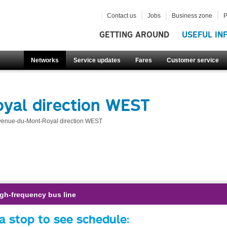
Contact us
Jobs
Business zone
P
GETTING AROUND
USEFUL IN
Networks
Service updates
Fares
Customer service
yal direction WEST
venue-du-Mont-Royal direction WEST
gh-frequency bus line
a stop to see schedule: