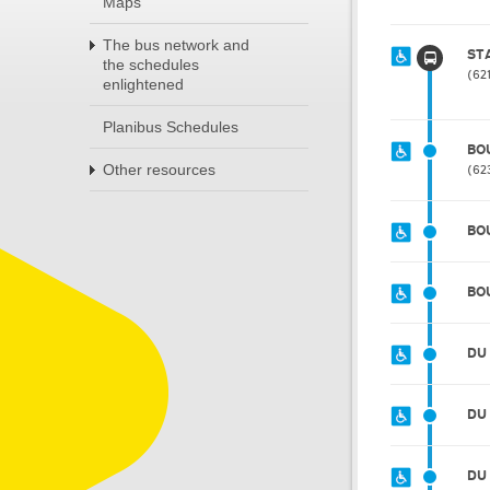
Maps
The bus network and
STA
the schedules
62
enlightened
Planibus Schedules
BO
Other resources
62
BO
BO
DU
DU
DU