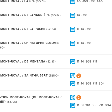
 MONT-ROYAL / FABRE
45
359
368
445
52273
 MONT-ROYAL / DE LANAUDIÈRE
14
368
52232
 MONT-ROYAL / DE LA ROCHE
11
14
368
52184
 MONT-ROYAL / CHRISTOPHE-COLOMB
11
14
368
160
 MONT-ROYAL / DE MENTANA
11
14
368
711
52137
 MONT-ROYAL / SAINT-HUBERT
52100
11
14
368
711
804
ATION MONT-ROYAL (DU MONT-ROYAL /
RRI)
58725
11
31
361
368
711
804