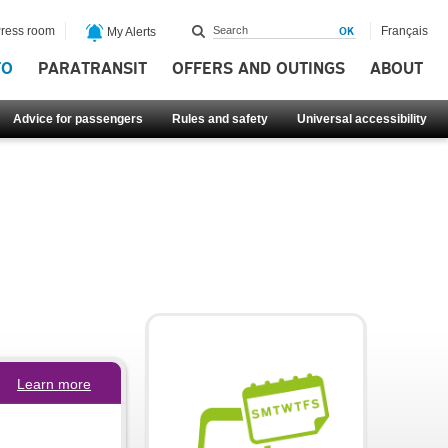
ress room
Français
My Alerts
FO
PARATRANSIT
OFFERS AND OUTINGS
ABOUT
Advice for passengers
Rules and safety
Universal accessibility
Learn more