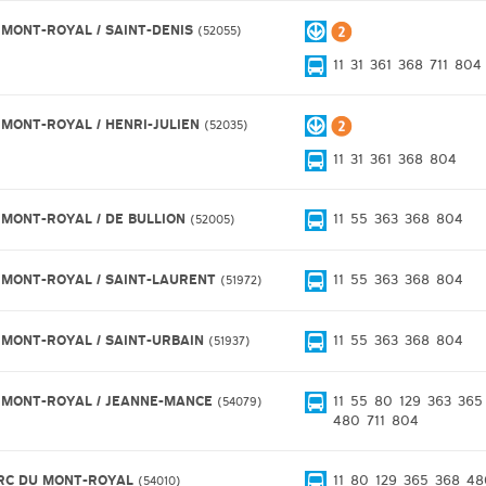
 MONT-ROYAL / SAINT-DENIS
52055
11
31
361
368
711
804
 MONT-ROYAL / HENRI-JULIEN
52035
11
31
361
368
804
 MONT-ROYAL / DE BULLION
11
55
363
368
804
52005
 MONT-ROYAL / SAINT-LAURENT
11
55
363
368
804
51972
 MONT-ROYAL / SAINT-URBAIN
11
55
363
368
804
51937
 MONT-ROYAL / JEANNE-MANCE
11
55
80
129
363
365
54079
480
711
804
RC DU MONT-ROYAL
11
80
129
365
368
48
54010