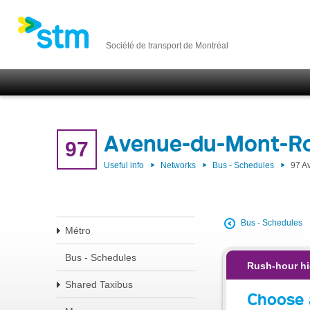
Société de transport de Montréal
Avenue-du-Mont-Ro
97
Useful info
Networks
Bus - Schedules
97 A
Bus - Schedules
Métro
Bus - Schedules
Rush-hour hi
Shared Taxibus
Choose 