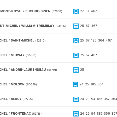
 MONT-ROYAL / EUCLIDE-BRIEN
27
67
467
52638
INT-MICHEL / WILLIAM-TREMBLAY
25
67
467
53826
CHEL / SAINT-MICHEL
25
67
185
364
467
52810
CHEL / MIDWAY
25
67
467
52768
CHEL / ANDRÉ-LAURENDEAU
25
53791
CHEL / MOLSON
24
25
185
364
60658
CHEL / BERCY
24
29
94
185
357
36
52755
CHEL / FRONTENAC
24
29
94
185
356
35
52713