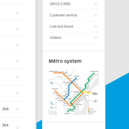
OPUS CARD
Customer service
Lost and found
Visitors
Métro system
4
368
7
364