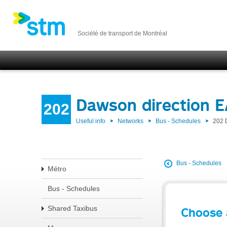
Société de transport de Montréal
Dawson direction 
202
Useful info
Networks
Bus - Schedules
202 
Bus - Schedules
Métro
Bus - Schedules
Shared Taxibus
Choose 