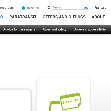
ress room
Français
My Alerts
FO
PARATRANSIT
OFFERS AND OUTINGS
ABOUT
Advice for passengers
Rules and safety
Universal accessibility