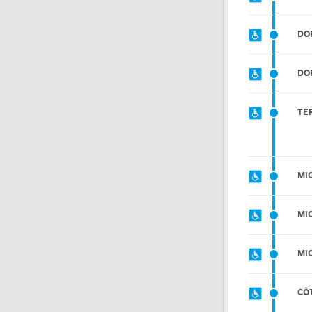
DO
DO
TE
MI
MI
MI
CÔ