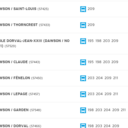
WSON / SAINT-LOUIS
209
57425
WSON / THORNCREST
209
57433
OLE DORVAL-JEAN-XXIII (DAWSON / NO
195
198
203
209
01)
57529
WSON / CLAUDE
195
198
203
209
57443
WSON / FÉNELON
203
204
209
211
57450
WSON / LEPAGE
203
204
209
211
57457
WSON / GARDEN
198
203
204
209
211
57548
WSON / DORVAL
198
203
204
209
57466