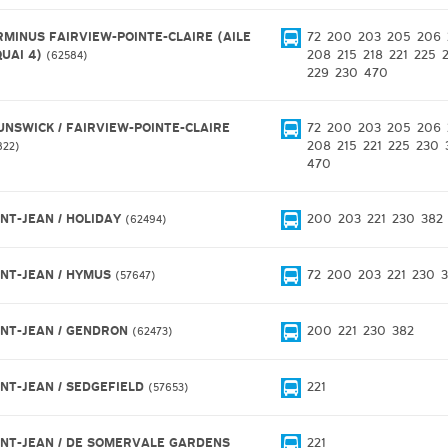
RMINUS FAIRVIEW-POINTE-CLAIRE (AILE
72
200
203
205
206
QUAI 4)
208
215
218
221
225
62584
229
230
470
UNSWICK / FAIRVIEW-POINTE-CLAIRE
72
200
203
205
206
208
215
221
225
230
822
470
INT-JEAN / HOLIDAY
200
203
221
230
382
62494
INT-JEAN / HYMUS
72
200
203
221
230
57647
INT-JEAN / GENDRON
200
221
230
382
62473
INT-JEAN / SEDGEFIELD
221
57653
INT-JEAN / DE SOMERVALE GARDENS
221