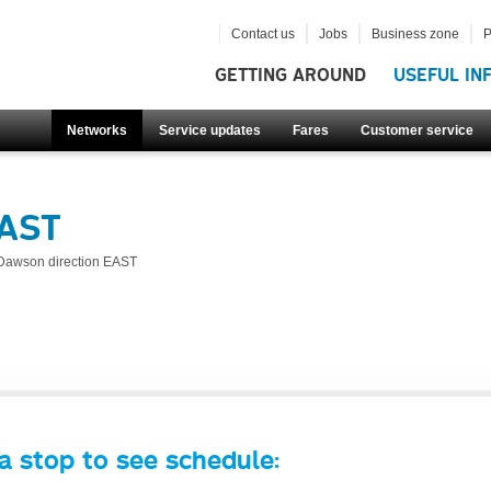
Contact us
Jobs
Business zone
P
GETTING AROUND
USEFUL IN
Networks
Service updates
Fares
Customer service
EAST
Dawson direction EAST
a stop to see schedule: