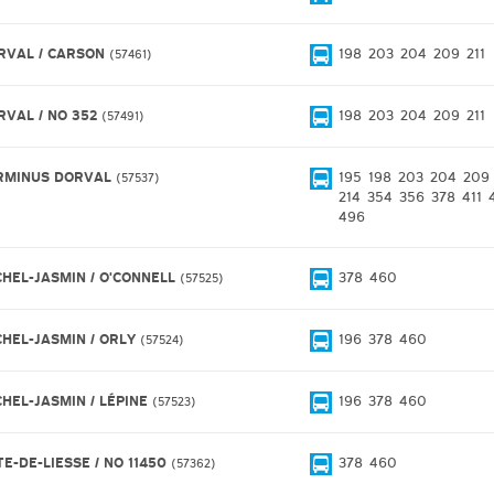
RVAL / CARSON
198
203
204
209
211
57461
RVAL / NO 352
198
203
204
209
211
57491
RMINUS DORVAL
195
198
203
204
209
57537
214
354
356
378
411
496
CHEL-JASMIN / O'CONNELL
378
460
57525
CHEL-JASMIN / ORLY
196
378
460
57524
CHEL-JASMIN / LÉPINE
196
378
460
57523
TE-DE-LIESSE / NO 11450
378
460
57362