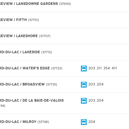
KEVIEW / LANSDOWNE GARDENS
57695
KEVIEW / FIFTH
57701
KEVIEW / LAKESHORE
57707
RD-DU-LAC / LAKESIDE
57715
RD-DU-LAC / WATER'S EDGE
203
211
354
411
57723
RD-DU-LAC / BROADVIEW
203
204
57735
RD-DU-LAC / DE LA BAIE-DE-VALOIS
203
204
744
RD-DU-LAC / MILROY
204
57748