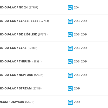
RD-DU-LAC / NO 24
204
57757
RD-DU-LAC / LAKEBREEZE
203
209
57764
RD-DU-LAC / DE L'ÉGLISE
203
209
57378
RD-DU-LAC / LAKE
203
209
57383
RD-DU-LAC / THRUSH
203
209
57391
RD-DU-LAC / NEPTUNE
203
209
57401
RD-DU-LAC / STREAM
209
57415
REAM / DAWSON
209
57410