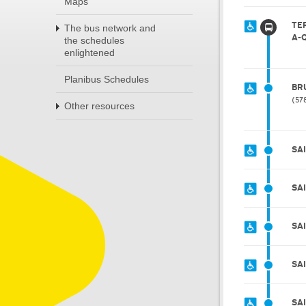
Maps
TE
The bus network and
A-
the schedules
enlightened
Planibus Schedules
BR
57
Other resources
SA
SA
SA
SA
SA