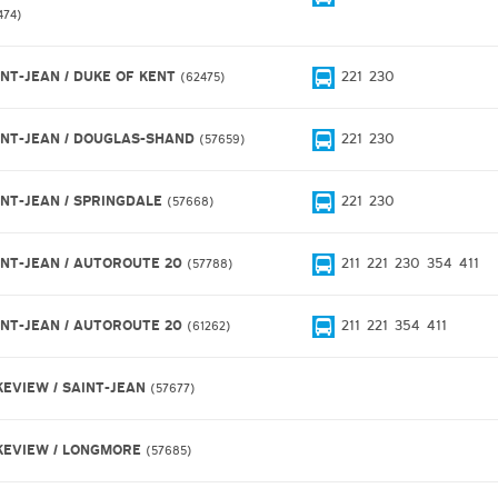
474
INT-JEAN / DUKE OF KENT
221
230
62475
INT-JEAN / DOUGLAS-SHAND
221
230
57659
INT-JEAN / SPRINGDALE
221
230
57668
INT-JEAN / AUTOROUTE 20
211
221
230
354
411
57788
INT-JEAN / AUTOROUTE 20
211
221
354
411
61262
KEVIEW / SAINT-JEAN
57677
KEVIEW / LONGMORE
57685