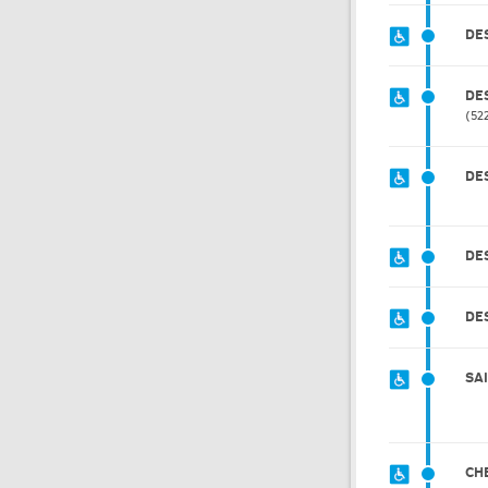
DE
DE
52
DE
DE
DES
SA
CH