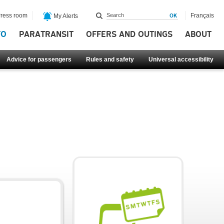
ress room
Français
My Alerts
FO
PARATRANSIT
OFFERS AND OUTINGS
ABOUT
Advice for passengers
Rules and safety
Universal accessibility