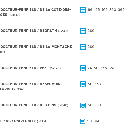
 DOCTEUR-PENFIELD / DE LA CÔTE-DES-
66
165
166
360
369
IGES
53842
 DOCTEUR-PENFIELD / REDPATH
360
52034
 DOCTEUR-PENFIELD / DE LA MONTAGNE
360
102
 DOCTEUR-PENFIELD / PEEL
24
50
356
360
52178
 DOCTEUR-PENFIELD / RÉSERVOIR
50
360
TAVISH
53843
 DOCTEUR-PENFIELD / DES PINS
50
360
52140
S PINS / UNIVERSITY
50
360
52154