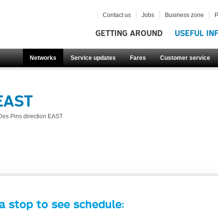
Contact us
Jobs
Business zone
P
GETTING AROUND
USEFUL IN
Networks
Service updates
Fares
Customer service
 EAST
Des Pins direction EAST
a stop to see schedule: