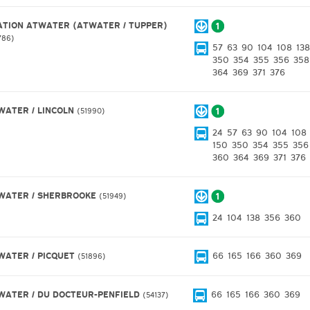
ATION ATWATER (ATWATER / TUPPER)
786
57
63
90
104
108
138
350
354
355
356
358
364
369
371
376
WATER / LINCOLN
51990
24
57
63
90
104
108
150
350
354
355
356
360
364
369
371
376
WATER / SHERBROOKE
51949
24
104
138
356
360
WATER / PICQUET
66
165
166
360
369
51896
WATER / DU DOCTEUR-PENFIELD
66
165
166
360
369
54137