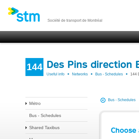
Société de transport de Montréal
Des Pins direction
144
Useful info
Networks
Bus - Schedules
144 
Bus - Schedules
Métro
Bus - Schedules
Shared Taxibus
Choose 