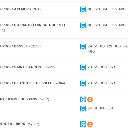
S PINS / AYLMER
80
129
360
365
480
52174
S PINS / DU PARC (COIN SUD-OUEST)
80
129
360
365
480
218
S PINS / BASSET
29
55
80
129
360
36
52283
480
S PINS / SAINT-LAURENT
29
55
360
363
62218
 PINS / DE L'HÔTEL-DE-VILLE
29
55
360
363
52364
INT-DENIS / DES PINS
62137
24
31
360
361
ERRIER / BERRI
52507