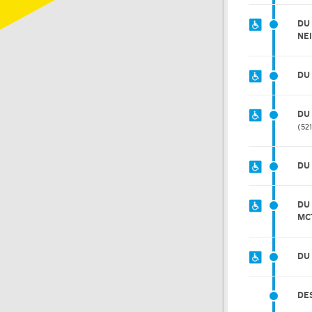
DU
NE
DU
DU
52
DU
DU
MC
DU
DE