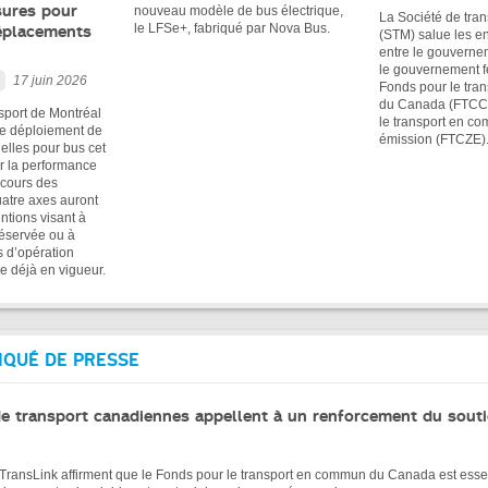
sures pour
nouveau modèle de bus électrique,
La Société de tran
le LFSe+, fabriqué par Nova Bus.
déplacements
(STM) salue les e
entre le gouverne
le gouvernement fé
17 juin 2026
Fonds pour le tra
du Canada (FTCC) 
sport de Montréal
le transport en c
le déploiement de
émission (FTCZE)
elles pour bus cet
er la performance
 cours des
uatre axes auront
ventions visant à
réservée ou à
s d’opération
e déjà en vigueur.
QUÉ DE PRESSE
de transport canadiennes appellent à un renforcement du souti
TransLink affirment que le Fonds pour le transport en commun du Canada est esse