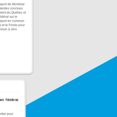
sport de Montréal
ntentes conclues
ment du Québec et
déral sur le
nsport en commun
et le Fonds pour
ommun à zéro
.
en fédéral
ntiel pour