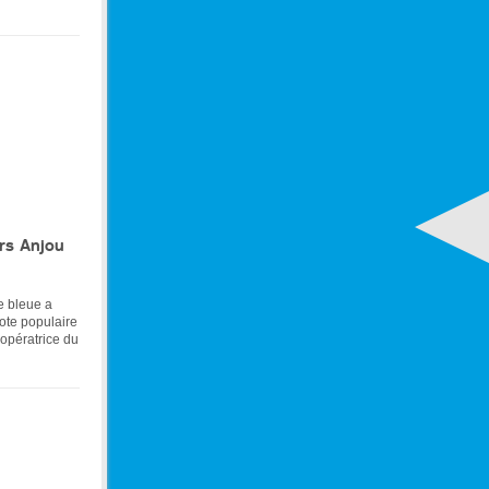
ers Anjou
e bleue a
vote populaire
 opératrice du