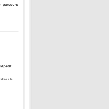
on parcours
ntpetit
allée à la