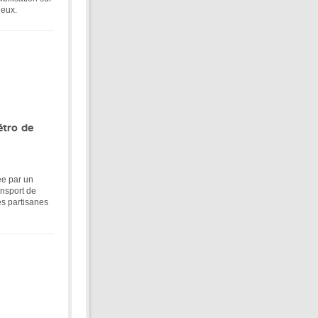
ieux.
étro de
ée par un
ansport de
es partisanes