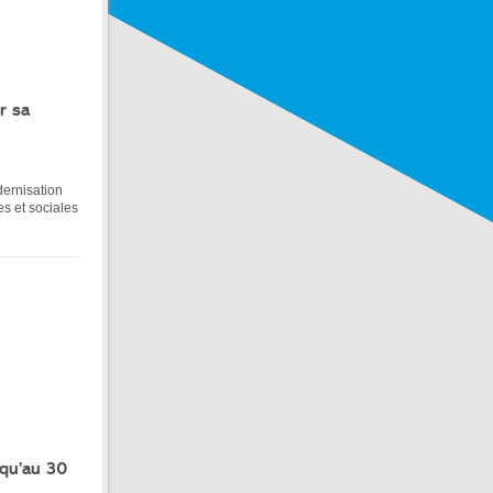
r sa
dernisation
es et sociales
squ’au 30