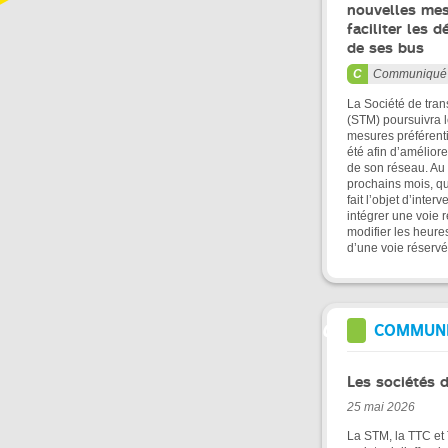
nouvelles me
faciliter les 
de ses bus
Communiqué
La Société de tran
(STM) poursuivra 
mesures préférenti
été afin d’amélior
de son réseau. Au
prochains mois, q
fait l’objet d’inter
intégrer une voie 
modifier les heure
d’une voie réservé
COMMUNI
Les sociétés 
25 mai 2026
La STM, la TTC et 