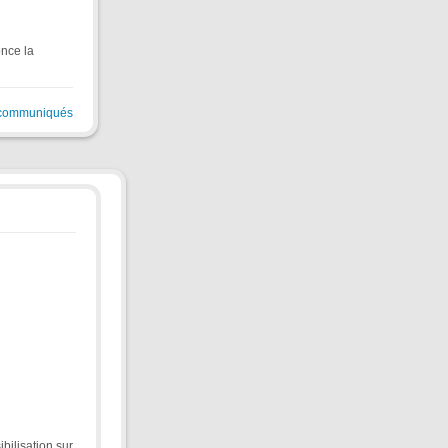
once la
 communiqués
ilisation sur