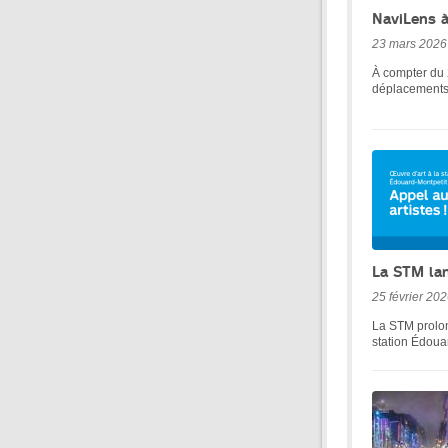
NaviLens à
23 mars 2026
À compter du 
déplacements 
La STM lan
25 février 20
La STM prolon
station Édoua