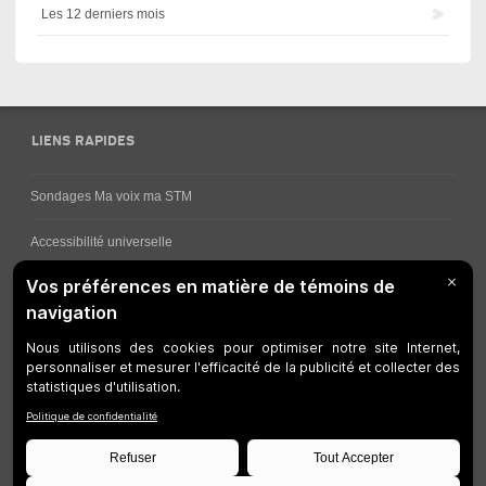
Les 12 derniers mois
LIENS RAPIDES
Sondages Ma voix ma STM
Accessibilité universelle
Comment obtenir vos horaires de bus
Service à la clientèle
Travaux en cours
Réseau bus
Réseau métro
Notes juridiques
Gestion des témoins
Développeurs
Accessibilité Web
Plan du site