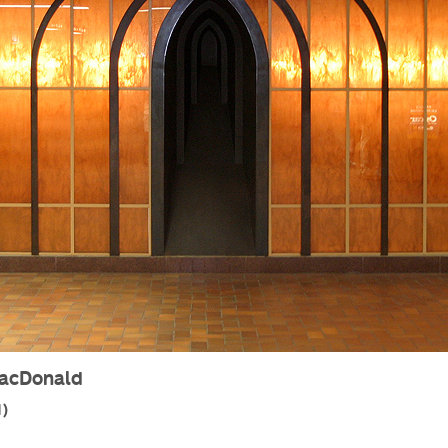
acDonald
1)