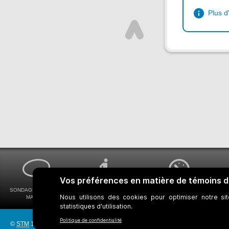
Plus d
SONDAGES MA VOIX
ACCESSIBILITÉ
COMMENT OBTENIR
MA STM
UNIVERSELLE
VOS HORAIRES DE BUS
©
STM
1997-2026
Réseau bus
Réseau métro
Notes juridiques
Gestion