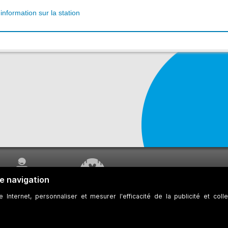
'information sur la station
SERVICE À LA
TRAVAUX EN COURS
CLIENTÈLE
 des témoins
Développeurs
Accessibilité Web
Plan du site