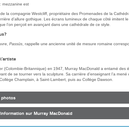
: mezzanine est
e la compagnie Westcliff, propriétaire des Promenades de la Cathédrale
rrière d’allure gothique. Les écrans lumineux de chaque côté imitent 
que l’on perçoit en avançant dans une cathédrale de ce style.
ous?
œuvre,
Passūs
, rappelle une ancienne unité de mesure romaine corresp
’artiste
r (Colombie-Britannique) en 1947, Murray MacDonald a entamé des 
vant de se tourner vers la sculpture. Sa carrière d’enseignant l’a mené d
Collège Champlain, à Saint-Lambert, puis au Collège Dawson.
 photos
’information sur Murray MacDonald