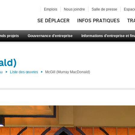
Emplois
Nous joindre
Salle de presse
Espace
SE DÉPLACER
INFOS PRATIQUES
TR
nds projets
Gouvernance d'entreprise
Informations d'entreprise et fi
ald)
au
Liste des œuvres
McGill (Murray MacDonald)