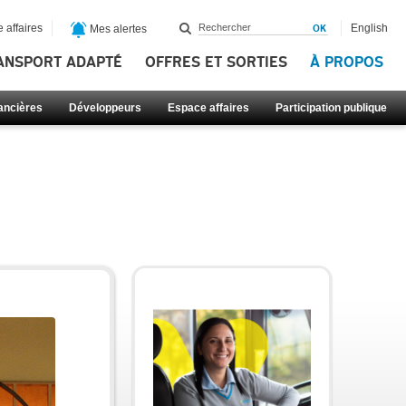
 affaires
English
Mes alertes
ANSPORT ADAPTÉ
OFFRES ET SORTIES
À PROPOS
nancières
Développeurs
Espace affaires
Participation publique