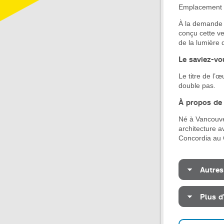
Emplacement 
À la demande d
conçu cette ve
de la lumière 
Le saviez-v
Le titre de l’
double pas.
À propos de l
Né à Vancouve
architecture a
Concordia au 
Autres
Plus d