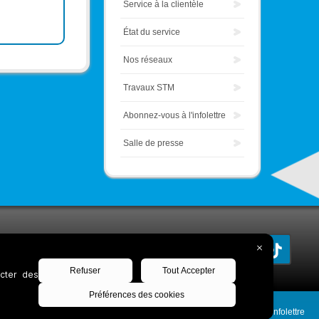
Service à la clientèle
État du service
Nos réseaux
Travaux STM
Abonnez-vous à l'infolettre
Salle de presse
Découvrez notre infolettre