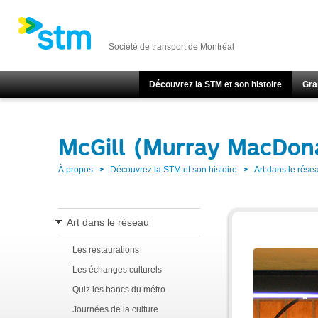
Société de transport de Montréal
Découvrez la STM et son histoire
Gra
McGill (Murray MacDon
À propos
Découvrez la STM et son histoire
Art dans le rése
Art dans le réseau
Les restaurations
Les échanges culturels
Quiz les bancs du métro
Journées de la culture