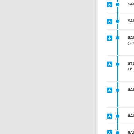
SA
SA
SA
51
ST
FE
SA
SA
SA