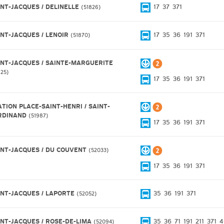
INT-JACQUES / DELINELLE
17
37
371
51826
INT-JACQUES / LENOIR
17
35
36
191
371
51870
INT-JACQUES / SAINTE-MARGUERITE
925
17
35
36
191
371
ATION PLACE-SAINT-HENRI / SAINT-
RDINAND
51987
17
35
36
191
371
INT-JACQUES / DU COUVENT
52033
17
35
36
191
371
INT-JACQUES / LAPORTE
35
36
191
371
52052
INT-JACQUES / ROSE-DE-LIMA
35
36
71
191
211
371
4
52094