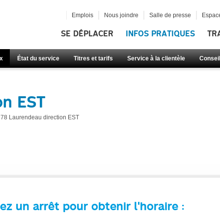
Emplois
Nous joindre
Salle de presse
Espace
SE DÉPLACER
INFOS PRATIQUES
TR
x
État du service
Titres et tarifs
Service à la clientèle
Consei
on EST
78 Laurendeau direction EST
ez un arrêt pour obtenir l'horaire :