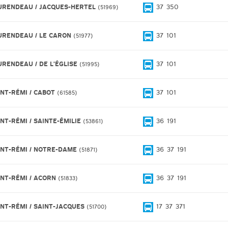
URENDEAU / JACQUES-HERTEL
37
350
51969
URENDEAU / LE CARON
37
101
51977
URENDEAU / DE L'ÉGLISE
37
101
51995
INT-RÉMI / CABOT
37
101
61585
INT-RÉMI / SAINTE-ÉMILIE
36
191
53861
INT-RÉMI / NOTRE-DAME
36
37
191
51871
INT-RÉMI / ACORN
36
37
191
51833
INT-RÉMI / SAINT-JACQUES
17
37
371
51700