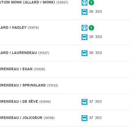
ATION MONK (ALLARD / MONK)
53857
36
350
LARD / HADLEY
51876
36
350
LARD / LAURENDEAU
36
350
51927
URENDEAU / EGAN
51928
URENDEAU / SPRINGLAND
51933
URENDEAU / DE SÈVE
37
350
61849
URENDEAU / JOLICOEUR
37
350
54158