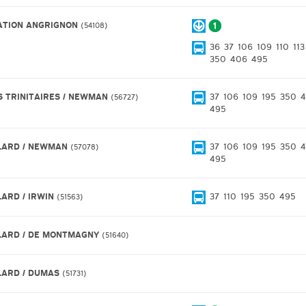
ATION ANGRIGNON
54108
36
37
106
109
110
113
350
406
495
S TRINITAIRES / NEWMAN
37
106
109
195
350
56727
495
LARD / NEWMAN
37
106
109
195
350
57078
495
LARD / IRWIN
37
110
195
350
495
51563
LARD / DE MONTMAGNY
51640
LARD / DUMAS
51731