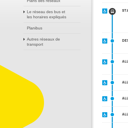
Plans des réseaux
ST
Le réseau des bus et
les horaires expliqués
Planibus
Autres réseaux de
DE
transport
AL
AL
AL
AL