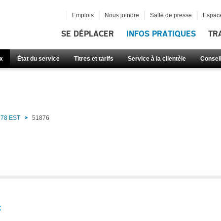
Emplois
Nous joindre
Salle de presse
Espace
SE DÉPLACER
INFOS PRATIQUES
TR
x
État du service
Titres et tarifs
Service à la clientèle
Consei
78 EST
51876
: