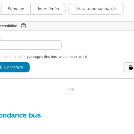
Horaire personnalisé
Semaine
Jours fériés
cessibilité
 :
her seulement les passages des bus avec rampe avant
à jour l'horaire
ondance bus