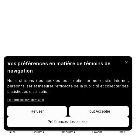
STM
Horaires
Itinéraires
Favoris
Menu