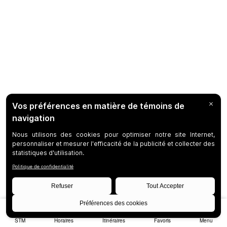
STM
Horaires
Itinéraires
Favoris
Menu