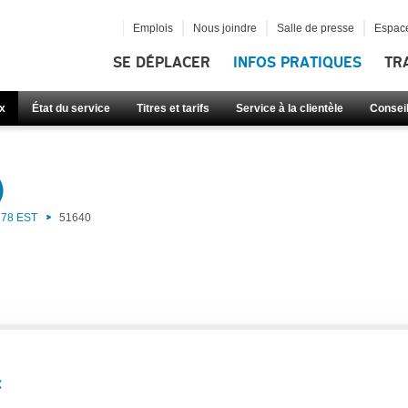
Emplois
Nous joindre
Salle de presse
Espace
SE DÉPLACER
INFOS PRATIQUES
TR
x
État du service
Titres et tarifs
Service à la clientèle
Consei
)
78 EST
51640
: