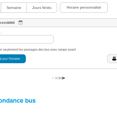
Horaire personnalisé
Semaine
Jours fériés
cessibilité
 :
her seulement les passages des bus avec rampe avant
à jour l'horaire
ondance bus