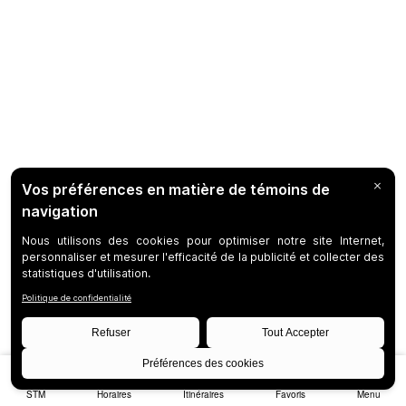
STM
Horaires
Itinéraires
Favoris
Menu