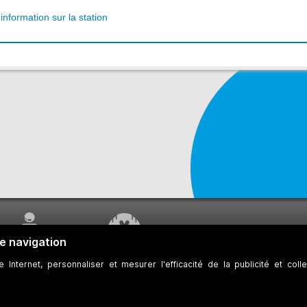
'information sur la station
SERVICE À LA
TRAVAUX EN COURS
CLIENTÈLE
 des témoins
Développeurs
Accessibilité Web
Plan du site