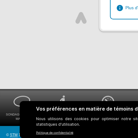
Plus d
SONDAGES MA VOIX
ACCESSIBILITÉ
COMMENT OBTENIR
MA STM
UNIVERSELLE
VOS HORAIRES DE BUS
©
STM
1997-2026
Réseau bus
Réseau métro
Notes juridiques
Gestion