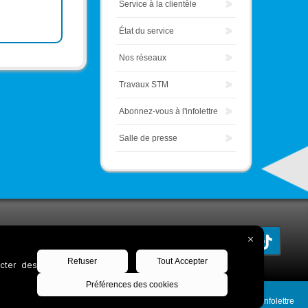
Service à la clientèle
État du service
Nos réseaux
Travaux STM
Abonnez-vous à l'infolettre
Salle de presse
Découvrez notre infolettre