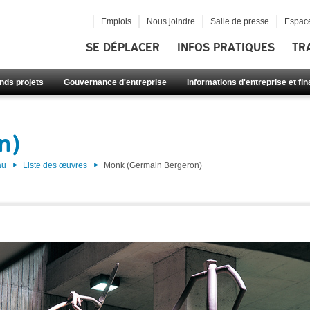
Emplois
Nous joindre
Salle de presse
Espace
SE DÉPLACER
INFOS PRATIQUES
TR
nds projets
Gouvernance d'entreprise
Informations d'entreprise et fi
n)
au
Liste des œuvres
Monk (Germain Bergeron)