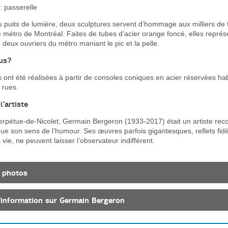
 passerelle
puits de lumière, deux sculptures servent d’hommage aux milliers de t
le métro de Montréal. Faites de tubes d’acier orange foncé, elles représ
, deux ouvriers du métro maniant le pic et la pelle.
ous?
 ont été réalisées à partir de consoles coniques en acier réservées ha
 rues.
’artiste
erpétue-de-Nicolet, Germain Bergeron (1933-2017) était un artiste re
ue son sens de l’humour. Ses œuvres parfois gigantesques, reflets fid
 vie, ne peuvent laisser l’observateur indifférent.
 photos
’information sur Germain Bergeron