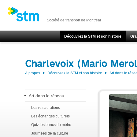
Société de transport de Montréal
Découvrez la STM et son histoire
Gra
Charlevoix (Mario Merol
À propos
Découvrez la STM et son histoire
Art dans le rése
Art dans le réseau
Les restaurations
Les échanges culturels
Quiz les bancs du métro
Journées de la culture