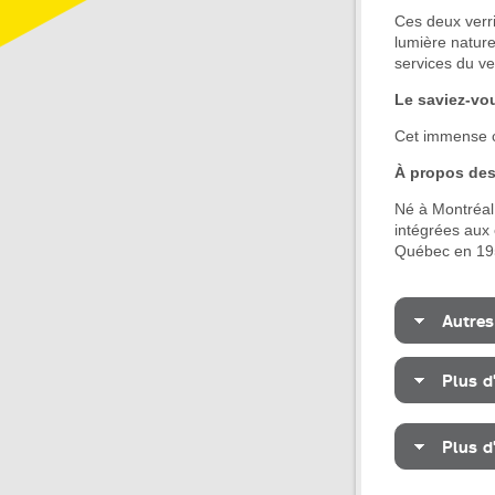
Ces deux verr
lumière naturel
services du ver
Le saviez-vo
Cet immense c
À propos des 
Né à Montréal 
intégrées aux 
Québec en 1953 
Autres
Plus d
Plus d