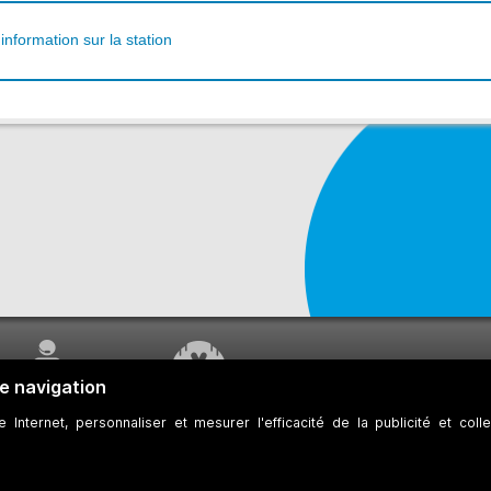
'information sur la station
SERVICE À LA
TRAVAUX EN COURS
CLIENTÈLE
 des témoins
Développeurs
Accessibilité Web
Plan du site