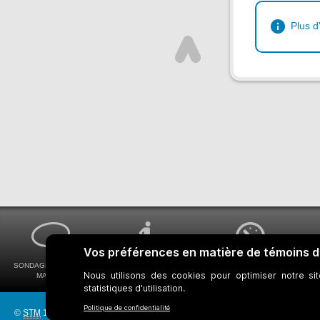
Plus d
SONDAGES MA VOIX
ACCESSIBILITÉ
COMMENT OBTENIR
MA STM
UNIVERSELLE
VOS HORAIRES DE BUS
©
STM
1997-2026
Réseau bus
Réseau métro
Notes juridiques
Gestion