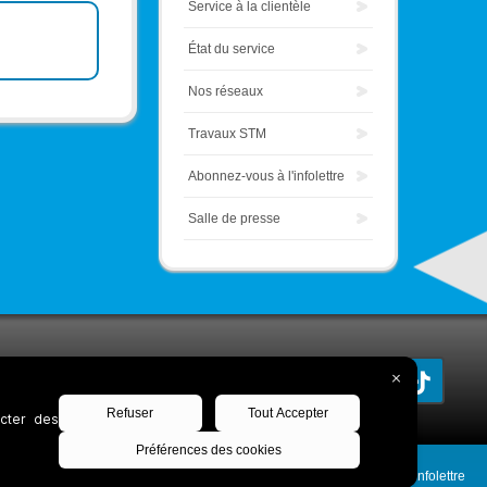
Service à la clientèle
État du service
Nos réseaux
Travaux STM
Abonnez-vous à l'infolettre
Salle de presse
Découvrez notre infolettre