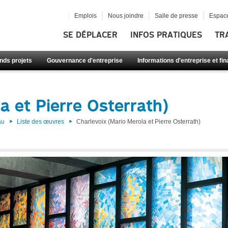
Emplois
Nous joindre
Salle de presse
Espace
SE DÉPLACER
INFOS PRATIQUES
TR
nds projets
Gouvernance d'entreprise
Informations d'entreprise et fi
a et Pierre Osterrath)
au
Liste des œuvres
Charlevoix (Mario Merola et Pierre Osterrath)