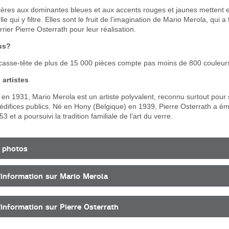
ières aux dominantes bleues et aux accents rouges et jaunes mettent e
le qui y filtre. Elles sont le fruit de l’imagination de Mario Merola, qui a
rier Pierre Osterrath pour leur réalisation.
us?
asse-tête de plus de 15 000 pièces compte pas moins de 800 couleurs 
artistes
en 1931, Mario Merola est un artiste polyvalent, reconnu surtout pou
édifices publics. Né en Hony (Belgique) en 1939, Pierre Osterrath a é
et a poursuivi la tradition familiale de l’art du verre.
 photos
'information sur Mario Merola
'information sur Pierre Osterrath