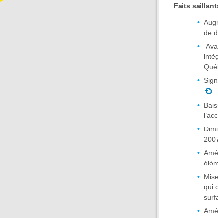
Faits saillan
Augm
de d
Avan
inté
Qué
Sign
Bais
l’ac
Dimi
2007
Amél
élém
Mise
qui 
surf
Amél