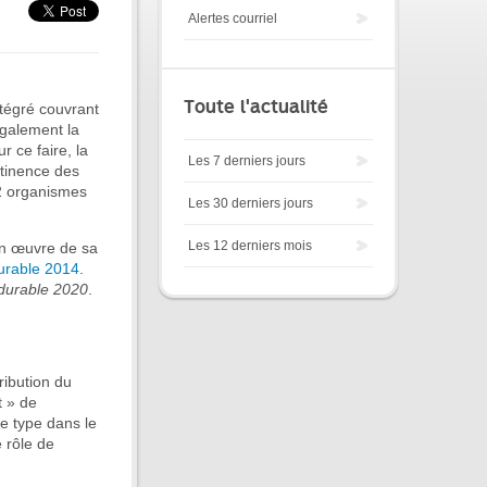
Alertes courriel
Toute l'actualité
ntégré couvrant
également la
ur ce faire, la
Les 7 derniers jours
rtinence des
32 organismes
Les 30 derniers jours
Les 12 derniers mois
 en œuvre de sa
urable 2014
.
durable 2020
.
ribution du
t » de
ce type dans le
e rôle de