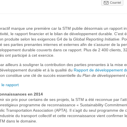
Courriel
eractif marque une première car la STM publie désormais un rapport i
ctivité, le rapport financier et le bilan de développement durable. C’est 
on produite selon les exigences G4 de la
Global Reporting Initiative
. Po
 ses parties prenantes internes et externes afin de s’assurer de la pe
eloppement durable couverts dans ce rapport. Plus de 2 400 clients, 
s ont participé à cet exercice.
ar ailleurs à souligner la contribution des parties prenantes à la mise
éveloppement durable et à la qualité du
Rapport de développement d
ion constitue une clé de succès essentielle du
Plan de développement 
 le rapport
connaissances en 2014
nir six prix pour certains de ses projets, la STM a été reconnue par l’att
prestigieux programme de reconnaissance « Sustainability Commitmen
lic Transportation Association (APTA). Il s’agit du seul programme de 
ndustrie du transport collectif et cette reconnaissance vient confirmer l
STM dans le domaine.