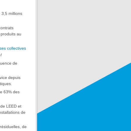
3,5 millions
ontrats
 produits au
ses collectives
!
quence de
rvice depuis
tiques.
 de 63% des
r de LEED et
stallations de
ésiduelles, de