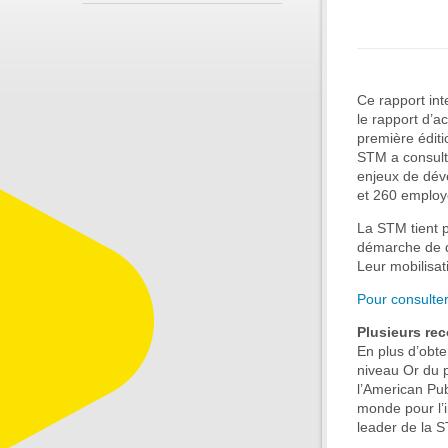
Ce rapport int
le rapport d’a
première éditi
STM a consulté
enjeux de dév
et 260 employé
La STM tient p
démarche de d
Leur mobilisat
Pour consulter
Plusieurs re
En plus d’obte
niveau Or du 
l’American Pub
monde pour l’i
leader de la 