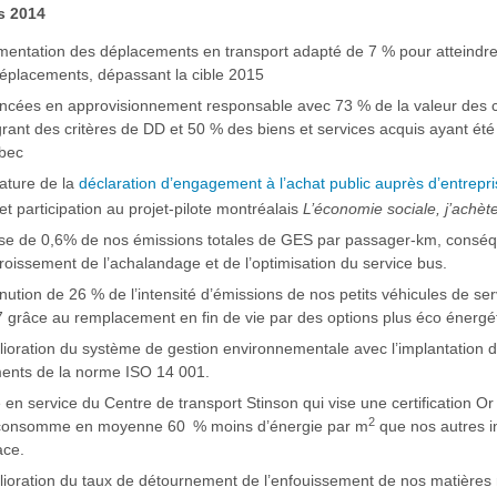
ts 2014
entation des déplacements en transport adapté de 7 % pour atteindre 
éplacements, dépassant la cible 2015
cées en approvisionnement responsable avec 73 % de la valeur des c
grant des critères de DD et 50 % des biens et services acquis ayant été
bec
ature de la
déclaration d’engagement à l’achat public auprès d’entrepri
et participation au projet-pilote montréalais
L’économie sociale, j’achète
se de 0,6% de nos émissions totales de GES par passager-km, consé
croissement de l’achalandage et de l’optimisation du service bus.
nution de 26 % de l’intensité d’émissions de nos petits véhicules de se
 grâce au remplacement en fin de vie par des options plus éco énergé
ioration du système de gestion environnementale avec l’implantation
ents de la norme ISO 14 001.
 en service du Centre de transport Stinson qui vise une certification O
2
consomme en moyenne 60 % moins d’énergie par m
que nos autres in
ace.
ioration du taux de détournement de l’enfouissement de nos matières r