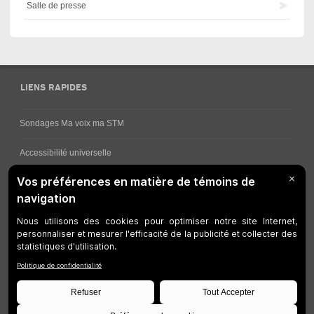
Salle de presse
LIENS RAPIDES
Sondages Ma voix ma STM
Accessibilité universelle
Comment obtenir vos horaires de bus
Service à la clientèle
Travaux en cours
Réseau bus
Réseau métro
Notes juridiques
Gestion des témoins
Développeurs
Accessibilité Web
Plan du site