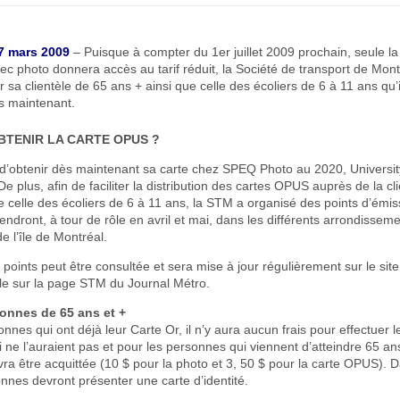
27 mars 2009
– Puisque à compter du 1er juillet 2009 prochain, seule l
ec photo donnera accès au tarif réduit, la Société de transport de Mon
er sa clientèle de 65 ans + ainsi que celle des écoliers de 6 à 11 ans qu’
s maintenant.
TENIR LA CARTE OPUS ?
e d’obtenir dès maintenant sa carte chez SPEQ Photo au 2020, University
De plus, afin de faciliter la distribution des cartes OPUS auprès de la cl
e celle des écoliers de 6 à 11 ans, la STM a organisé des points d’émi
iendront, à tour de rôle en avril et mai, dans les différents arrondisseme
e l’île de Montréal.
s points peut être consultée et sera mise à jour régulièrement sur le site
ble sur la page STM du Journal Métro.
sonnes de 65 ans et +
nnes qui ont déjà leur Carte Or, il n’y aura aucun frais pour effectuer
i ne l’auraient pas et pour les personnes qui viennent d’atteindre 65 
ra être acquittée (10 $ pour la photo et 3, 50 $ pour la carte OPUS). D
nnes devront présenter une carte d’identité.