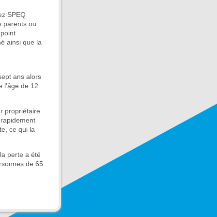
chez SPEQ
s parents ou
 point
é ainsi que la
sept ans alors
e l’âge de 12
r propriétaire
s rapidement
e, ce qui la
la perte a été
personnes de 65