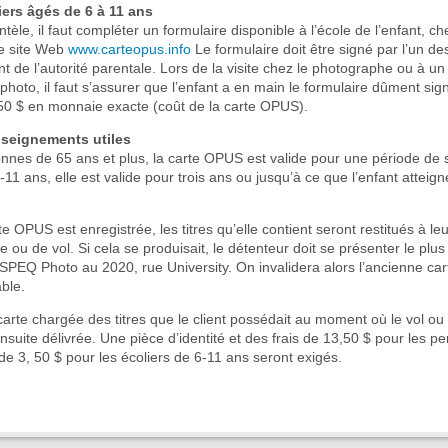
iers âgés de 6 à 11 ans
entèle, il faut compléter un formulaire disponible à l’école de l’enfant, 
le site Web
www.carteopus.info
Le formulaire doit être signé par l’un de
t de l’autorité parentale. Lors de la visite chez le photographe ou à un
photo, il faut s’assurer que l’enfant a en main le formulaire dûment sign
0 $ en monnaie exacte (coût de la carte OPUS).
seignements utiles
nnes de 65 ans et plus, la carte OPUS est valide pour une période de 
-11 ans, elle est valide pour trois ans ou jusqu’à ce que l’enfant atteign
 OPUS est enregistrée, les titres qu’elle contient seront restitués à leu
e ou de vol. Si cela se produisait, le détenteur doit se présenter le plu
SPEQ Photo au 2020, rue University. On invalidera alors l’ancienne cart
able.
arte chargée des titres que le client possédait au moment où le vol ou 
nsuite délivrée. Une pièce d’identité et des frais de 13,50 $ pour les 
 de 3, 50 $ pour les écoliers de 6-11 ans seront exigés.