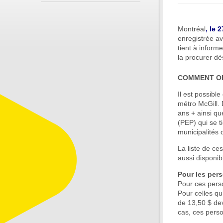
Montréal
, le 
enregistrée av
tient à inform
la procurer dè
COMMENT OB
Il est possibl
métro McGill. 
ans + ainsi qu
(PEP) qui se t
municipalités d
La liste de ce
aussi disponi
Pour les per
Pour ces perso
Pour celles qu
de 13,50 $ dev
cas, ces perso