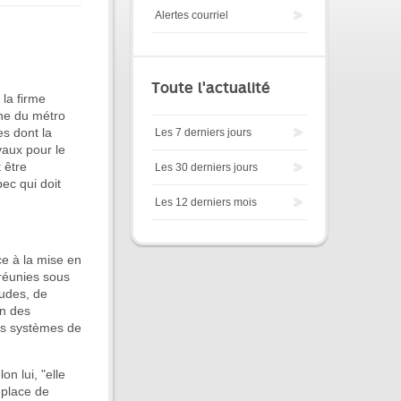
Alertes courriel
Toute l'actualité
la firme
ine du métro
s dont la
Les 7 derniers jours
vaux pour le
 être
Les 30 derniers jours
ec qui doit
Les 12 derniers mois
ce à la mise en
réunies sous
tudes, de
in des
es systèmes de
on lui, "elle
 place de