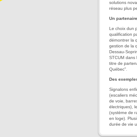
solutions nova
réseau plus per
Un partenair
Le choix dun
qualification 
démontrer la q
gestion de la 
Dessau-Soprin,
STCUM dans le 
titre de parten
Québec".
Des exemples
Signalons enfi
(escaliers méc
de voie, barre
électriques), 
(système de ra
en loge). Plusi
durée de vie u