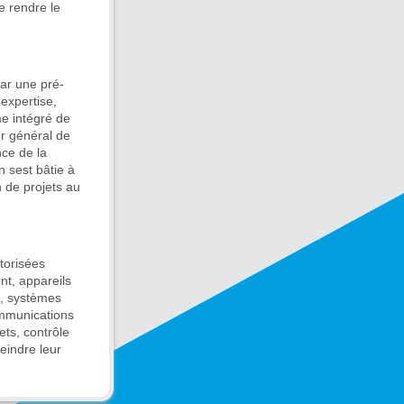
e rendre le
ar une pré-
 expertise,
me intégré de
ur général de
nce de la
 sest bâtie à
n de projets au
torisées
nt, appareils
t, systèmes
communications
ets, contrôle
teindre leur