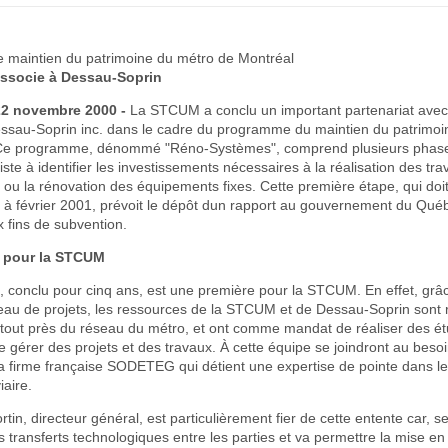
maintien du patrimoine du métro de Montréal
ssocie à Dessau-Soprin
22 novembre 2000 -
La STCUM a conclu un important partenariat avec 
Dessau-Soprin inc. dans le cadre du programme du maintien du patrimo
 Ce programme, dénommé "Réno-Systèmes", comprend plusieurs phase
ste à identifier les investissements nécessaires à la réalisation des tra
u la rénovation des équipements fixes. Cette première étape, qui doit
i à février 2001, prévoit le dépôt dun rapport au gouvernement du Québ
x fins de subvention.
 pour la STCUM
, conclu pour cinq ans, est une première pour la STCUM. En effet, grâ
reau de projets, les ressources de la STCUM et de Dessau-Soprin sont 
 tout près du réseau du métro, et ont comme mandat de réaliser des é
e gérer des projets et des travaux. À cette équipe se joindront au beso
a firme française SODETEG qui détient une expertise de pointe dans l
iaire.
in, directeur général, est particulièrement fier de cette entente car, sel
es transferts technologiques entre les parties et va permettre la mise en