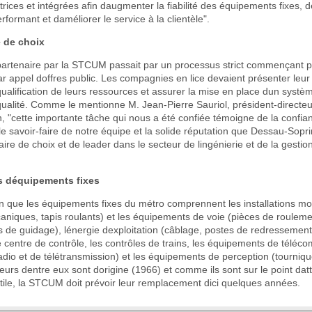
trices et intégrées afin daugmenter la fiabilité des équipements fixes, d
formant et daméliorer le service à la clientèle".
e de choix
 partenaire par la STCUM passait par un processus strict commençant p
par appel doffres public. Les compagnies en lice devaient présenter leur
ualification de leurs ressources et assurer la mise en place dun systè
qualité. Comme le mentionne M. Jean-Pierre Sauriol, président-directe
 "cette importante tâche qui nous a été confiée témoigne de la confia
savoir-faire de notre équipe et la solide réputation que Dessau-Soprin
aire de choix et de leader dans le secteur de lingénierie et de la gestio
 déquipements fixes
n que les équipements fixes du métro comprennent les installations mo
aniques, tapis roulants) et les équipements de voie (pièces de rouleme
s de guidage), lénergie dexploitation (câblage, postes de redressemen
le centre de contrôle, les contrôles de trains, les équipements de télé
dio et de télétransmission) et les équipements de perception (tourniqu
eurs dentre eux sont dorigine (1966) et comme ils sont sur le point dat
tile, la STCUM doit prévoir leur remplacement dici quelques années.