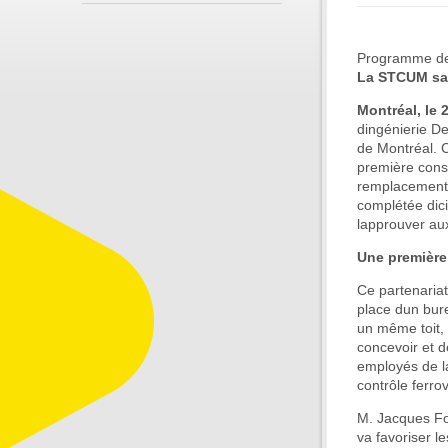
Programme de 
La STCUM sa
Montréal, le 
dingénierie 
de Montréal.
première consi
remplacement o
complétée dic
lapprouver au
Une première
Ce partenariat
place dun bu
un même toit,
concevoir et d
employés de l
contrôle ferrov
M. Jacques Fort
va favoriser l