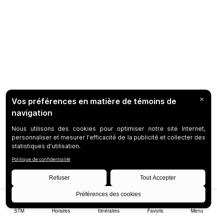
STM
Horaires
Itinéraires
Favoris
Menu