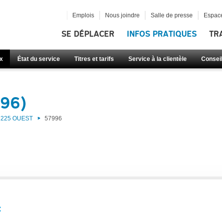
Emplois
Nous joindre
Salle de presse
Espace
SE DÉPLACER
INFOS PRATIQUES
TR
x
État du service
Titres et tarifs
Service à la clientèle
Consei
996)
225 OUEST
57996
: