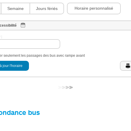
Horaire personnalisé
Semaine
Jours fériés
cessibilité
 :
her seulement les passages des bus avec rampe avant
à jour l'horaire
ondance bus