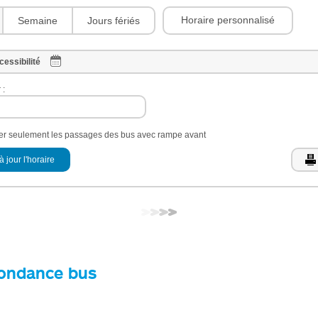
Horaire personnalisé
Semaine
Jours fériés
cessibilité
 :
her seulement les passages des bus avec rampe avant
à jour l'horaire
ondance bus