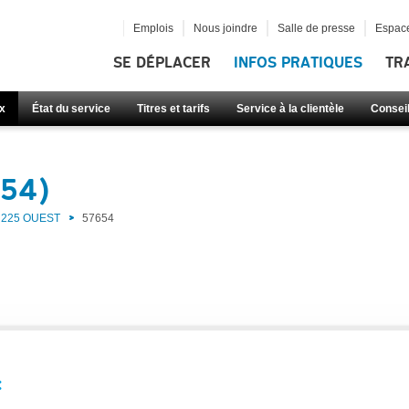
Emplois
Nous joindre
Salle de presse
Espace
SE DÉPLACER
INFOS PRATIQUES
TR
x
État du service
Titres et tarifs
Service à la clientèle
Consei
654)
225 OUEST
57654
: