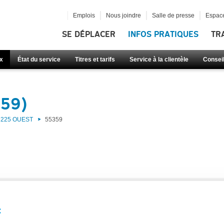
Emplois
Nous joindre
Salle de presse
Espace
SE DÉPLACER
INFOS PRATIQUES
TR
x
État du service
Titres et tarifs
Service à la clientèle
Consei
359)
225 OUEST
55359
: