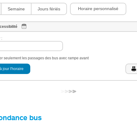
Horaire personnalisé
Semaine
Jours fériés
cessibilité
 :
her seulement les passages des bus avec rampe avant
à jour l'horaire
ondance bus