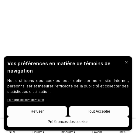
STM
Horaires
Itinéraires
Favoris
Menu