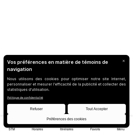
STM
Horaires
Itinéraires
Favoris
Menu