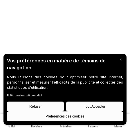
STM
Horaires
Itinéraires
Favoris
Menu