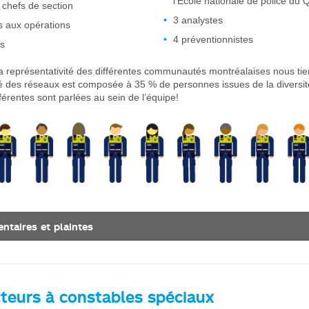
l’École nationale de police du
 chefs de section
3 analystes
s aux opérations
4 préventionnistes
s
a représentativité des différentes communautés montréalaises nous tie
é des réseaux est composée à 35 % de personnes issues de la diversité.
férentes sont parlées au sein de l’équipe!
taires et plaintes
cteurs à constables spéciaux