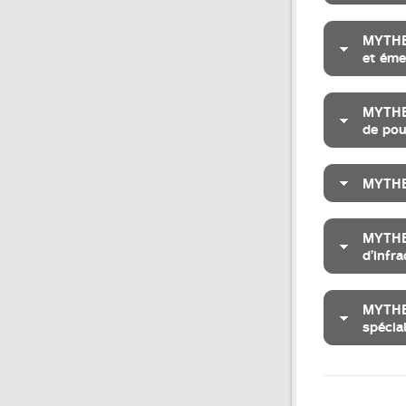
MYTHE 
et éme
MYTHE 
de pou
MYTHE 
MYTHE 
d’infr
MYTHE 
spécial