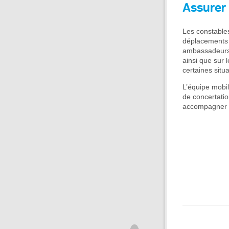
Assurer 
Les constables
déplacements s
ambassadeurs d
ainsi que sur 
certaines situ
L’équipe mobil
de concertati
accompagner e