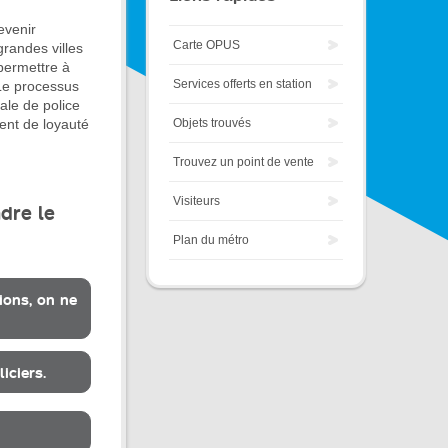
evenir
Carte OPUS
grandes villes
permettre à
Services offerts en station
 Le processus
ale de police
Objets trouvés
ment de loyauté
Trouvez un point de vente
Visiteurs
dre le
Plan du métro
ions, on ne
iciers.