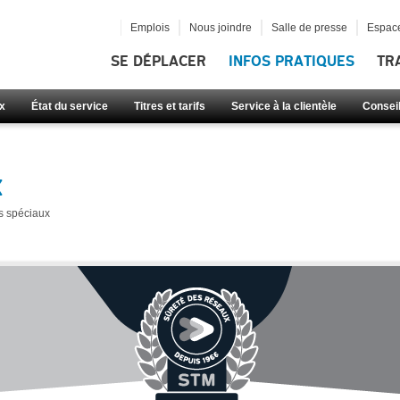
Emplois
Nous joindre
Salle de presse
Espace
SE DÉPLACER
INFOS PRATIQUES
TR
x
État du service
Titres et tarifs
Service à la clientèle
Consei
x
s spéciaux