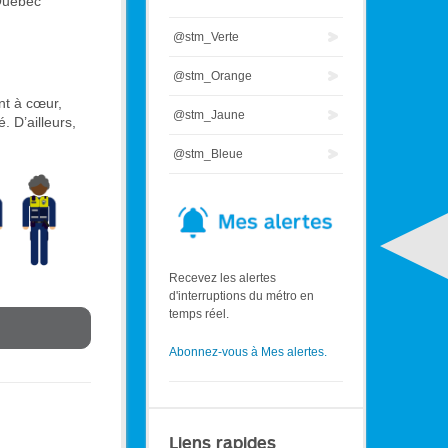
 Québec
@stm_Verte
@stm_Orange
nt à cœur,
@stm_Jaune
 D’ailleurs,
@stm_Bleue
Recevez les alertes
d'interruptions du métro en
temps réel.
Abonnez-vous à Mes alertes.
Liens rapides