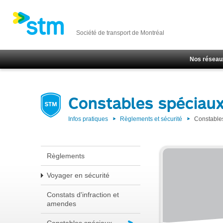
Société de transport de Montréal
Nos réseau
Constables spéciau
Infos pratiques
Règlements et sécurité
Constable
Règlements
Voyager en sécurité
Constats d'infraction et
amendes