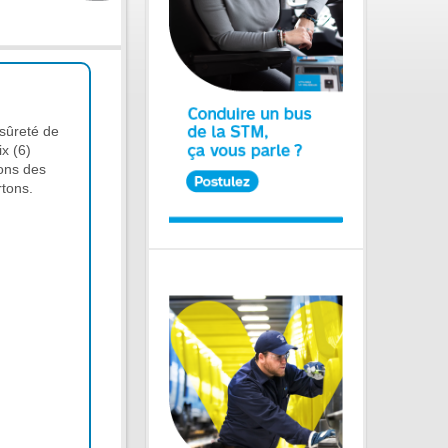
sûreté de
ix (6)
ions des
rtons.