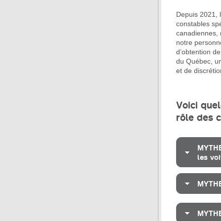
Depuis 2021, 
constables spé
canadiennes, 
notre personne
d’obtention de
du Québec, une
et de discréti
Voici que
rôle des 
MYTHE 
les voi
MYTHE 
MYTHE 