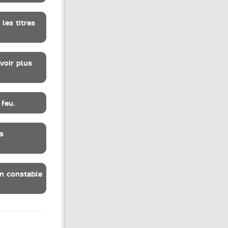
les titres
voir plus
feu.
s
un constable