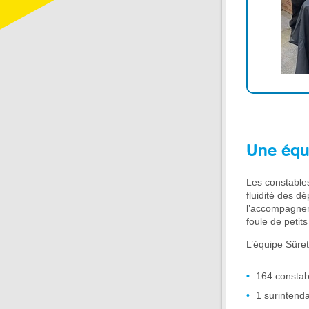
Une équ
Les constables
fluidité des d
l’accompagneme
foule de petit
L’équipe Sûret
164 constab
1 surintend