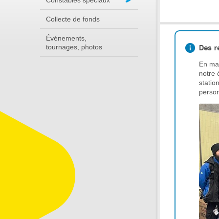
Constables spéciaux
Collecte de fonds
Événements,
tournages, photos
Des r
En mai
notre 
statio
person