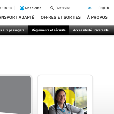
 affaires
English
Mes alertes
ANSPORT ADAPTÉ
OFFRES ET SORTIES
À PROPOS
ls aux passagers
Règlements et sécurité
Accessibilité universelle