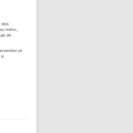
e des
eau métro,
arge de
ervention et
 à