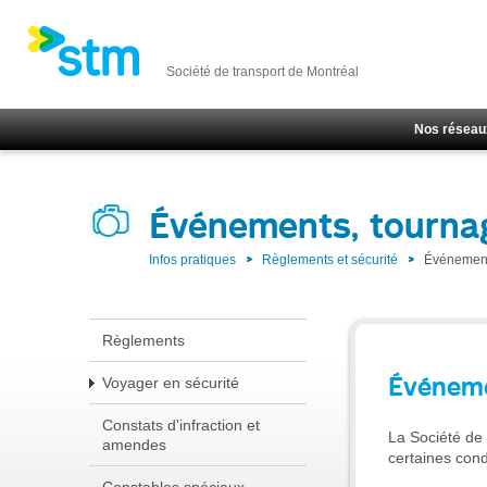
Société de transport de Montréal
Nos réseau
Événements, tourna
Infos pratiques
Règlements et sécurité
Événement
Règlements
Événeme
Voyager en sécurité
Constats d'infraction et
La Société de 
amendes
certaines cond