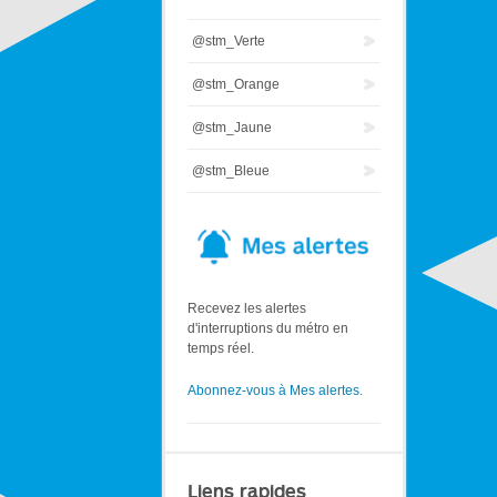
@stm_Verte
@stm_Orange
@stm_Jaune
@stm_Bleue
Recevez les alertes
d'interruptions du métro en
temps réel.
Abonnez-vous à Mes alertes.
Liens rapides