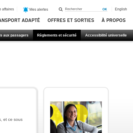
 affaires
English
Mes alertes
ANSPORT ADAPTÉ
OFFRES ET SORTIES
À PROPOS
ls aux passagers
Règlements et sécurité
Accessibilité universelle
s, et ce sous