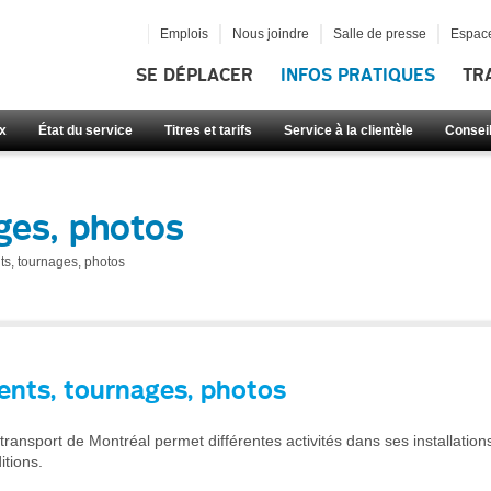
Emplois
Nous joindre
Salle de presse
Espace
SE DÉPLACER
INFOS PRATIQUES
TR
x
État du service
Titres et tarifs
Service à la clientèle
Consei
ges, photos
s, tournages, photos
nts, tournages, photos
transport de Montréal permet différentes activités dans ses installation
itions.