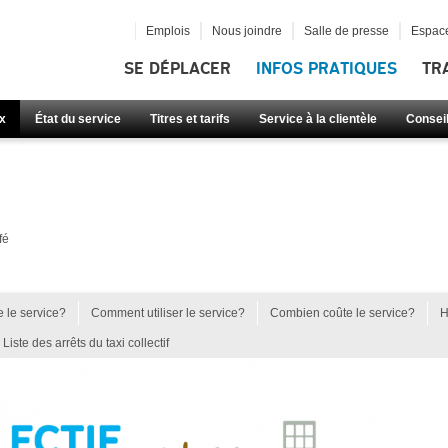
Emplois
Nous joindre
Salle de presse
Espace
SE DÉPLACER
INFOS PRATIQUES
TR
x
État du service
Titres et tarifs
Service à la clientèle
Consei
fé
 le service?
Comment utiliser le service?
Combien coûte le service?
H
Liste des arrêts du taxi collectif