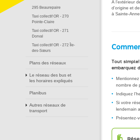
À l’extérieur d
d’origine et de
295 Beaurepaire
à Sainte-Anne-
Taxi collectif OR - 270
Pointe-Claire
Taxi collectif OR - 271
Dorval
Comment 
Taxi collectif OR - 272 Île-
des-Sœurs
Tout simple!
Plans des réseaux
embarquez d
Le réseau des bus et
Mentionnez 
les horaires expliqués
nombre de 
Planibus
Indiquez l
Si votre rés
Autres réseaux de
lendemain af
transport
Présentez-v
Rése