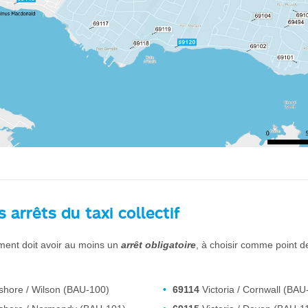
s arrêts du taxi collectif
ment doit avoir au moins un
arrêt obligatoire
, à choisir comme point d
hore / Wilson (BAU-100)
69114
Victoria / Cornwall (BAU