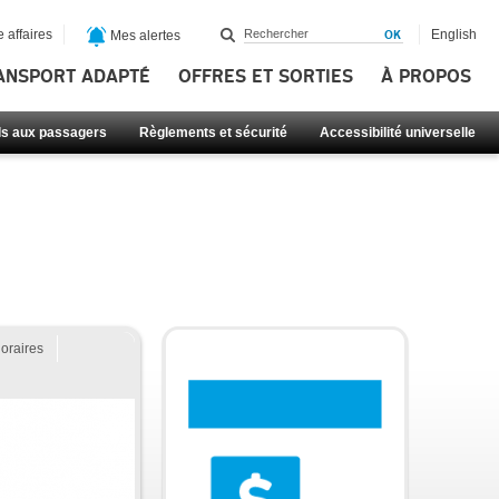
 affaires
English
Mes alertes
ANSPORT ADAPTÉ
OFFRES ET SORTIES
À PROPOS
ls aux passagers
Règlements et sécurité
Accessibilité universelle
oraires