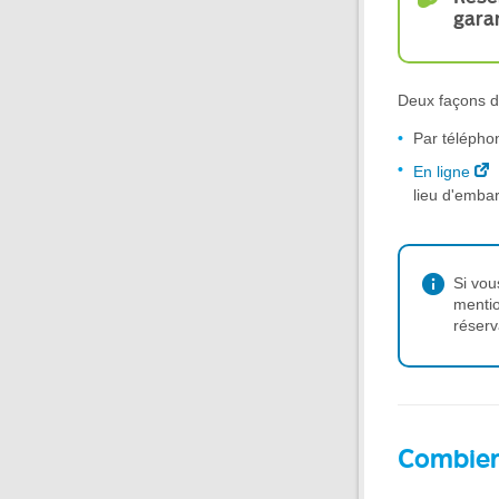
gara
Deux façons d
Par télépho
En
ligne
lieu d'emba
Si vou
mentio
réserv
Combien