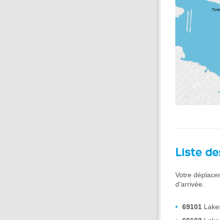
Liste de
Votre déplace
d'arrivée.
69101
Lakes