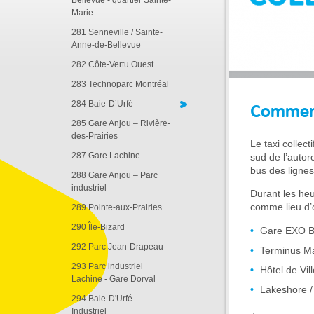
Bellevue - quartier Sainte-
Marie
281 Senneville / Sainte-
Anne-de-Bellevue
282 Côte-Vertu Ouest
283 Technoparc Montréal
284 Baie-D’Urfé
Comment
285 Gare Anjou – Rivière-
des-Prairies
Le taxi collect
287 Gare Lachine
sud de l’autor
bus des lignes
288 Gare Anjou – Parc
industriel
Durant les heu
comme lieu d’o
289 Pointe-aux-Prairies
290 Île-Bizard
Gare EXO B
292 Parc Jean-Drapeau
Terminus M
293 Parc industriel
Hôtel de Vi
Lachine - Gare Dorval
Lakeshore /
294 Baie-D'Urfé –
Industriel