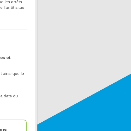
ue les arrêts
e l’arrêt situé
ies et
 ainsi que le
la date du
ous