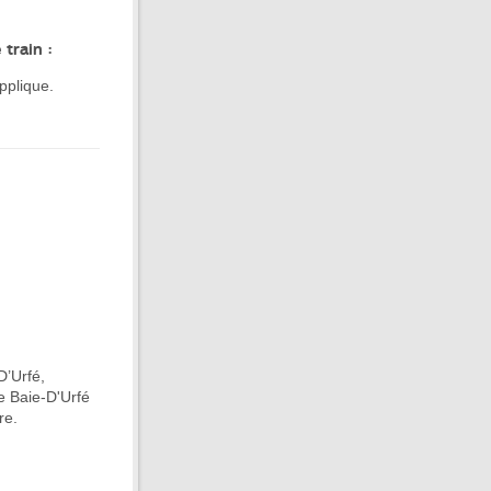
train :
applique.
D’Urfé,
e Baie-D'Urfé
re.