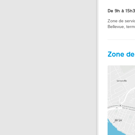
De 9h à 15h
Zone de servic
Bellevue, ter
Zone de