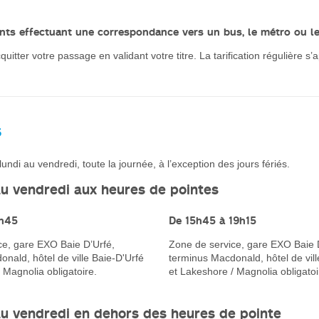
ents effectuant une correspondance vers un bus, le métro ou le 
itter votre passage en validant votre titre. La tarification régulière s’
s
lundi au vendredi, toute la journée, à l’exception des jours fériés.
au vendredi aux heures de pointes
8h45
De 15h45 à 19h15
ce, gare EXO Baie D’Urfé,
Zone de service, gare EXO Baie 
nald, hôtel de ville Baie-D'Urfé
terminus Macdonald, hôtel de vill
 Magnolia obligatoire.
et Lakeshore / Magnolia obligatoi
au vendredi en dehors des heures de pointe