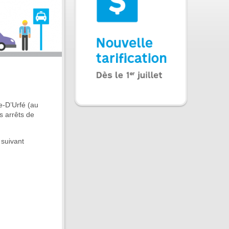
e-D’Urfé (au
s arrêts de
 suivant