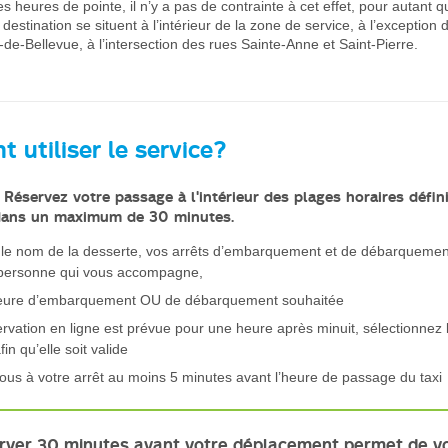
es heures de pointe, il n’y a pas de contrainte à cet effet, pour autant q
 destination se situent à l’intérieur de la zone de service, à l’exception d
de-Bellevue, à l’intersection des rues Sainte-Anne et Saint-Pierre.
utiliser le service?
 Réservez votre passage à l'intérieur des plages horaires défin
ans un maximum de 30 minutes.
le nom de la desserte, vos arrêts d’embarquement et de débarquement
personne qui vous accompagne,
’heure d’embarquement OU de débarquement souhaitée
ervation en ligne est prévue pour une heure après minuit, sélectionnez 
in qu’elle soit valide
ous à votre arrêt au moins 5 minutes avant l’heure de passage du taxi
rver 30 minutes avant votre déplacement permet de v