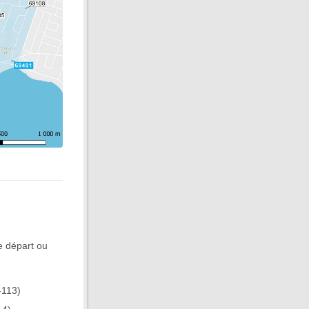
e départ ou
-113)