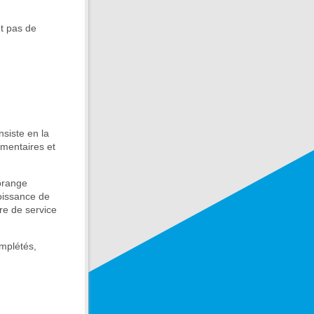
nt pas de
siste en la
émentaires et
orange
roissance de
re de service
omplétés,