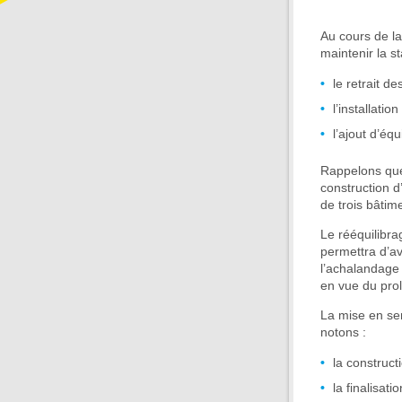
Au cours de la
maintenir la st
le retrait de
l’installatio
l’ajout d’éq
Rappelons que
construction d
de trois bâtime
Le rééquilibr
permettra d’av
l’achalandage 
en vue du pro
La mise en ser
notons :
la construct
la finalisat