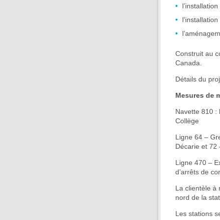
l’installati
l’installatio
l’aménageme
Construit au 
Canada.
Détails du proj
Mesures de m
Navette 810 : 
Collège
Ligne 64 – Gre
Décarie et 72 
Ligne 470 – Ex
d’arrêts de c
La clientèle à 
nord de la st
Les stations s