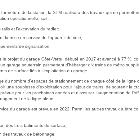
 fermeture de la station, la STM réalisera des travaux qui ne permette
ation opérationnelle, soit :
s rails et l’excavation du radier;
n et la mise en service de l’appareil de voie;
uipements de signalisation.
 le projet du garage Côte-Vertu, débuté en 2017 et avancé à 77 %, con
’un garage souterrain permettant d’héberger dix trains de métro suppl
nts de surface liés à l’exploitation du garage.
age du nombre d’espaces de stationnement de chaque côté de la ligne 
oir une souplesse d’exploitation pour l’ajout de trains, de soutenir la c
prévue pour les prochaines années et d’assurer l’augmentation de l’off
longement de la ligne bleue.
vice du garage est prévue en 2022. Parmi les autres travaux à être c
ion des trois bâtiments de surface;
ion des travaux de bétonnage;