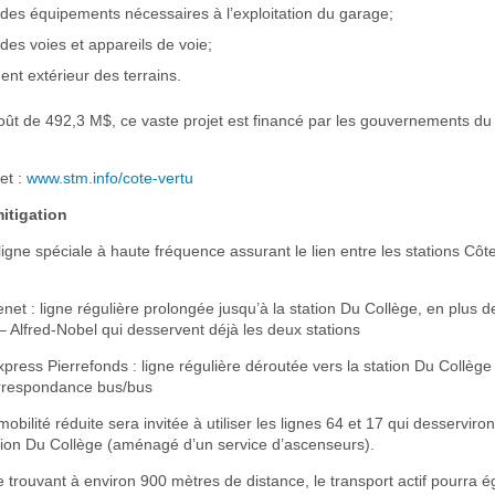
on des équipements nécessaires à l’exploitation du garage;
n des voies et appareils de voie;
nt extérieur des terrains.
coût de 492,3 M$, ce vaste projet est financé par les gouvernements d
et :
www.stm.info/cote-vertu
itigation
ligne spéciale à haute fréquence assurant le lien entre les stations Côt
net : ligne régulière prolongée jusqu’à la station Du Collège, en plus d
– Alfred-Nobel qui desservent déjà les deux stations
press Pierrefonds : ligne régulière déroutée vers la station Du Collège
orrespondance bus/bus
mobilité réduite sera invitée à utiliser les lignes 64 et 17 qui desserviron
ation Du Collège (aménagé d’un service d’ascenseurs).
e trouvant à environ 900 mètres de distance, le transport actif pourra 