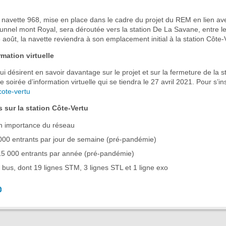
la navette 968, mise en place dans le cadre du projet du REM en lien av
unnel mont Royal, sera déroutée vers la station De La Savane, entre le
 août, la navette reviendra à son emplacement initial à la station Côte-
rmation virtuelle
ui désirent en savoir davantage sur le projet et sur la fermeture de la 
e soirée d’information virtuelle qui se tiendra le 27 avril 2021. Pour s’ins
cote-vertu
s sur la station Côte-Vertu
en importance du réseau
000 entrants par jour de semaine (pré-pandémie)
15 000 entrants par année (pré-pandémie)
 bus, dont 19 lignes STM, 3 lignes STL et 1 ligne exo