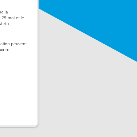
ec la
 29 mai et le
Vertu.
station peuvent
crire :