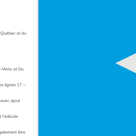
u Québec et du
e-Vertu et Du
es lignes 17 –
 avec ajout
t l’édicule
également être