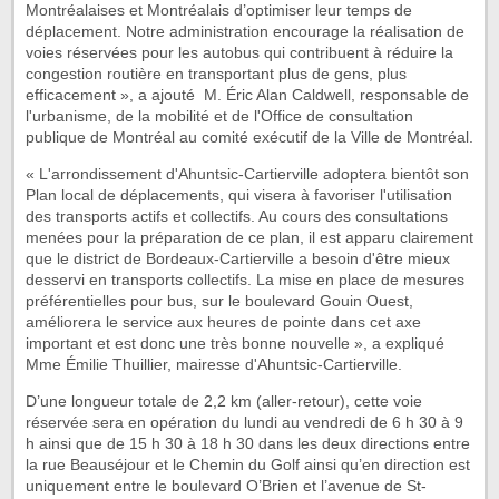
Montréalaises et Montréalais d’optimiser leur temps de
déplacement. Notre administration encourage la réalisation de
voies réservées pour les autobus qui contribuent à réduire la
congestion routière en transportant plus de gens, plus
efficacement », a ajouté M. Éric Alan Caldwell, responsable de
l'urbanisme, de la mobilité et de l'Office de consultation
publique de Montréal au comité exécutif de la Ville de Montréal.
« L'arrondissement d'Ahuntsic-Cartierville adoptera bientôt son
Plan local de déplacements, qui visera à favoriser l'utilisation
des transports actifs et collectifs. Au cours des consultations
menées pour la préparation de ce plan, il est apparu clairement
que le district de Bordeaux-Cartierville a besoin d'être mieux
desservi en transports collectifs. La mise en place de mesures
préférentielles pour bus, sur le boulevard Gouin Ouest,
améliorera le service aux heures de pointe dans cet axe
important et est donc une très bonne nouvelle », a expliqué
Mme Émilie Thuillier, mairesse d'Ahuntsic-Cartierville.
D’une longueur totale de 2,2 km (aller-retour), cette voie
réservée sera en opération du lundi au vendredi de 6 h 30 à 9
h ainsi que de 15 h 30 à 18 h 30 dans les deux directions entre
la rue Beauséjour et le Chemin du Golf ainsi qu’en direction est
uniquement entre le boulevard O’Brien et l’avenue de St-